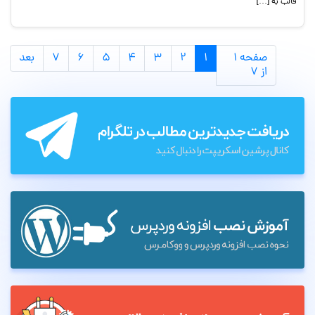
قالب به […]
صفحه ۱
۱
۲
۳
۴
۵
۶
۷
بعد
از ۷