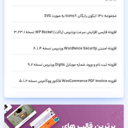
مجموعه 130 آیکون رایگان Icons8 به صورت SVG
افزونه فارسی افزایش سرعت وردپرس (راکت) WP Rocket نسخه 3.23.1
افزونه امنیتی Wordfence Security وردپرس نسخه 8.1.4
افزونه ثبت نام و ورود شماره موبایل Digits وردپرس نسخه 9.2
افزونه WooCommerce PDF Invoice فاکتور ووکامرس نسخه 5.1.2