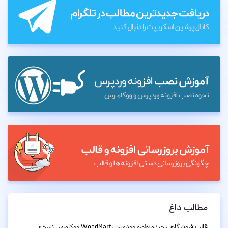
مطالب داغ
قالب فروشگاهی چندمنظوره وودمارت WoodMart ووکامرس نسخه