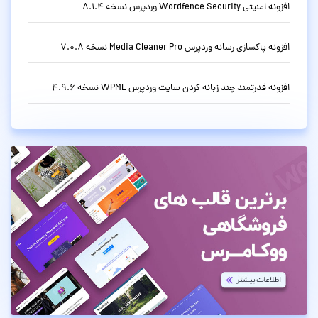
افزونه امنیتی Wordfence Security وردپرس نسخه 8.1.4
افزونه پاکسازی رسانه وردپرس Media Cleaner Pro نسخه 7.0.8
افزونه قدرتمند چند زبانه کردن سایت وردپرس WPML نسخه 4.9.6