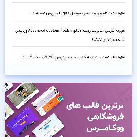
افزونه ثبت نام و ورود شماره موبایل Digits وردپرس نسخه 9.2
افزونه فارسی مدیریت زمینه دلخواه Advanced custom fields وردپرس
نسخه حرفه ای 6.8.7
افزونه قدرتمند چند زبانه کردن سایت وردپرس WPML نسخه 4.9.6