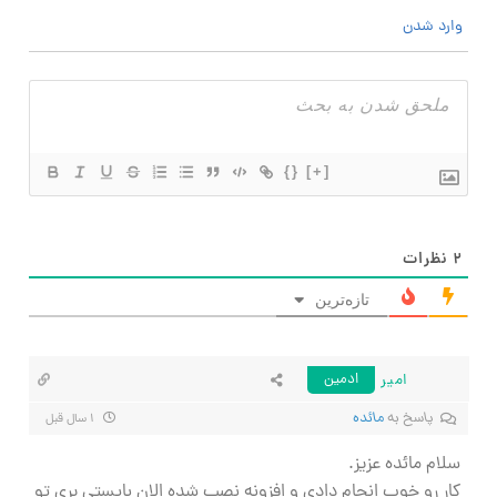
وارد شدن
{}
[+]
۲
نظرات
تازه‌ترین
امیر
ادمین
پاسخ به
مائده
۱ سال قبل
سلام مائده عزیز.
کار رو خوب انجام دادی و افزونه نصب شده الان بایستی بری تو