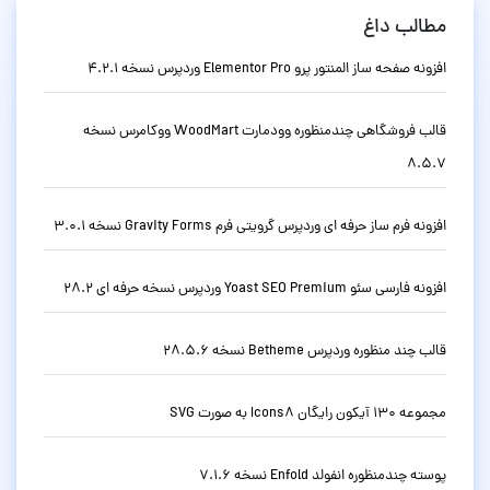
مطالب داغ
افزونه صفحه ساز المنتور پرو Elementor Pro وردپرس نسخه 4.2.1
قالب فروشگاهی چندمنظوره وودمارت WoodMart ووکامرس نسخه
8.5.7
افزونه فرم ساز حرفه ای وردپرس گرویتی فرم Gravity Forms نسخه 3.0.1
افزونه فارسی سئو Yoast SEO Premium وردپرس نسخه حرفه ای 28.2
قالب چند منظوره وردپرس Betheme نسخه 28.5.6
مجموعه 130 آیکون رایگان Icons8 به صورت SVG
پوسته چندمنظوره انفولد Enfold نسخه 7.1.6