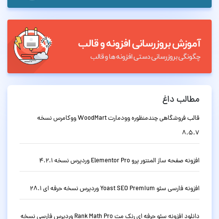
مطالب داغ
قالب فروشگاهی چندمنظوره وودمارت WoodMart ووکامرس نسخه
8.5.7
افزونه صفحه ساز المنتور پرو Elementor Pro وردپرس نسخه 4.2.1
افزونه فارسی سئو Yoast SEO Premium وردپرس نسخه حرفه ای 28.1
دانلود افزونه سئو حرفه ای رنک مث Rank Math Pro وردپرس فارسی نسخه