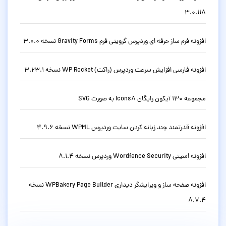
3.0.118
افزونه فرم ساز حرفه ای وردپرس گرویتی فرم Gravity Forms نسخه 3.0.0
افزونه فارسی افزایش سرعت وردپرس (راکت) WP Rocket نسخه 3.23.1
مجموعه 130 آیکون رایگان Icons8 به صورت SVG
افزونه قدرتمند چند زبانه کردن سایت وردپرس WPML نسخه 4.9.6
افزونه امنیتی Wordfence Security وردپرس نسخه 8.1.4
افزونه صفحه ساز و ویرایشگر دیداری WPBakery Page Builder نسخه
8.7.4