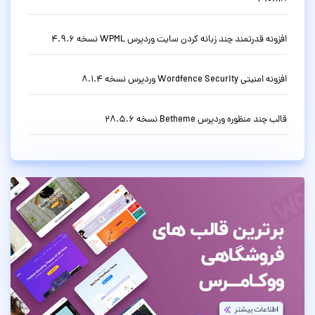
افزونه قدرتمند چند زبانه کردن سایت وردپرس WPML نسخه 4.9.6
افزونه امنیتی Wordfence Security وردپرس نسخه 8.1.4
قالب چند منظوره وردپرس Betheme نسخه 28.5.6