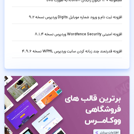
مجموعه 130 آیکون رایگان Icons8 به صورت SVG
افزونه ثبت نام و ورود شماره موبایل Digits وردپرس نسخه 9.2
افزونه امنیتی Wordfence Security وردپرس نسخه 8.1.4
افزونه قدرتمند چند زبانه کردن سایت وردپرس WPML نسخه 4.9.6