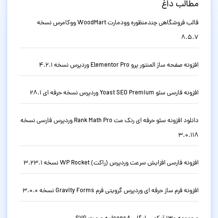
مطالب داغ
قالب فروشگاهی چندمنظوره وودمارت WoodMart ووکامرس نسخه
8.5.7
افزونه صفحه ساز المنتور پرو Elementor Pro وردپرس نسخه 4.2.1
افزونه فارسی سئو Yoast SEO Premium وردپرس نسخه حرفه ای 28.1
دانلود افزونه سئو حرفه ای رنک مث Rank Math Pro وردپرس فارسی نسخه
3.0.118
افزونه فارسی افزایش سرعت وردپرس (راکت) WP Rocket نسخه 3.23.1
افزونه فرم ساز حرفه ای وردپرس گرویتی فرم Gravity Forms نسخه 3.0.0