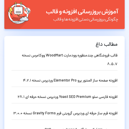
مطالب داغ
قالب فروشگاهی چندمنظوره وودمارت WoodMart ووکامرس نسخه
8.5.7
افزونه صفحه ساز المنتور پرو Elementor Pro وردپرس نسخه 4.2.1
افزونه فارسی سئو Yoast SEO Premium وردپرس نسخه حرفه ای 28.1
افزونه فرم ساز حرفه ای وردپرس گرویتی فرم Gravity Forms نسخه 3.0.0