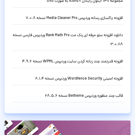
مجموعه 130 آیکون رایگان Icons8 به صورت SVG
افزونه پاکسازی رسانه وردپرس Media Cleaner Pro نسخه 7.0.8
دانلود افزونه سئو حرفه ای رنک مث Rank Math Pro وردپرس فارسی نسخه
3.0.118
افزونه قدرتمند چند زبانه کردن سایت وردپرس WPML نسخه 4.9.6
افزونه امنیتی Wordfence Security وردپرس نسخه 8.1.4
قالب چند منظوره وردپرس Betheme نسخه 28.5.6