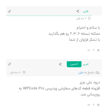
علی
۲ ماه قبل
با سلام و احترام
ممکنه نسخه ۲.۳.۶ رو هم بگذارید
با تشکر فراوان از شما
۰
امیر
ادمین
پاسخ به
علی
۷ ماه قبل
درود علی عزیز
افزونه قطعه کدهای سفارشی وردپرس WPCode Pro به
روزرسانی شد.
۰