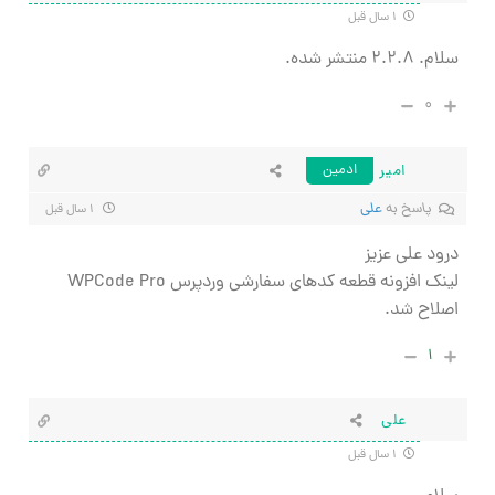
۱ سال قبل
سلام. ۲.۲.۸ منتشر شده.
۰
امیر
ادمین
پاسخ به
علی
۱ سال قبل
درود علی عزیز
لینک افزونه قطعه کدهای سفارشی وردپرس WPCode Pro
اصلاح شد.
۱
علی
۱ سال قبل