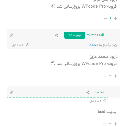
افزونه WPcode Pro بروزرسانی شد 🙂
۱
m.moradi
نویسنده
پاسخ به
محمد
۲ ماه قبل
درود محمد عزیز
افزونه WPcode Pro بروزرسانی شد 🙂
۰
محمد
۲ ماه قبل
اپدیت لظفا
۰