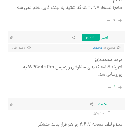
سلام
ظاهرا نسخه ۲.۲.۷ که گذاشتید به لینک فایل ختم نمی شه
۰
امیر
ادمین
پاسخ به
محمد
۱ سال قبل
درود محمدعزیز
افزونه قطعه کدهای سفارشی وردپرس WPCode Pro به
روزرسانی شد.
۱
محمد
۱ سال قبل
سلام لطفا نسخه ۲.۲.۷ رو هم قرار بدید متشکر