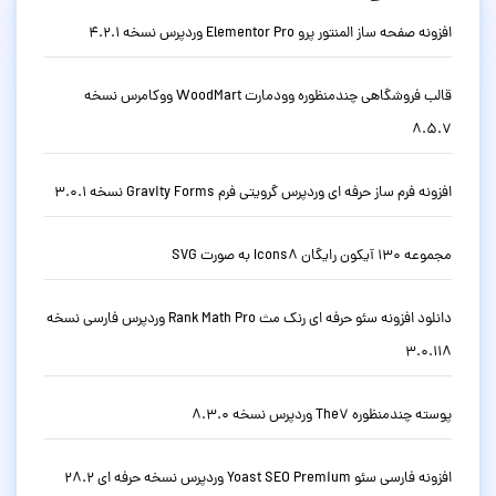
افزونه صفحه ساز المنتور پرو Elementor Pro وردپرس نسخه 4.2.1
قالب فروشگاهی چندمنظوره وودمارت WoodMart ووکامرس نسخه
8.5.7
افزونه فرم ساز حرفه ای وردپرس گرویتی فرم Gravity Forms نسخه 3.0.1
مجموعه 130 آیکون رایگان Icons8 به صورت SVG
دانلود افزونه سئو حرفه ای رنک مث Rank Math Pro وردپرس فارسی نسخه
3.0.118
پوسته چندمنظوره The7 وردپرس نسخه 8.3.0
افزونه فارسی سئو Yoast SEO Premium وردپرس نسخه حرفه ای 28.2