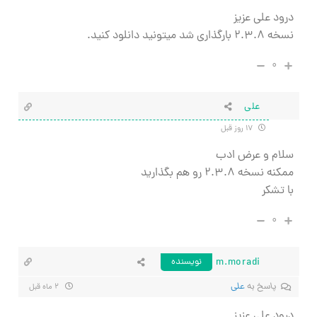
درود علی عزیز
نسخه ۲.۳.۸ بارگذاری شد میتونید دانلود کنید.
۰
علی
۱۷ روز قبل
سلام و عرض ادب
ممکنه نسخه ۲.۳.۸ رو هم بگذارید
با تشکر
۰
m.moradi
نویسنده
پاسخ به
علی
۲ ماه قبل
درود علی عزیز