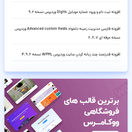
افزونه ثبت نام و ورود شماره موبایل Digits وردپرس نسخه 9.2
افزونه فارسی مدیریت زمینه دلخواه Advanced custom fields وردپرس
نسخه حرفه ای 6.8.7
افزونه قدرتمند چند زبانه کردن سایت وردپرس WPML نسخه 4.9.6