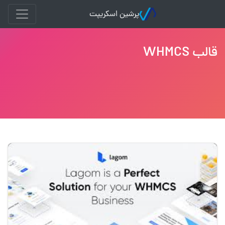
پرشین اسکریپت
قالب WHMCS