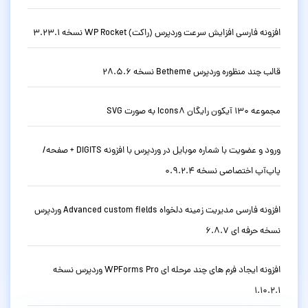
افزونه فارسی افزایش سرعت وردپرس (راکت) WP Rocket نسخه 3.23.1
قالب چند منظوره وردپرس Betheme نسخه 28.5.6
مجموعه 130 آیکون رایگان Icons8 به صورت SVG
ورود و عضویت با شماره موبایل در وردپرس با افزونه DIGITS + صفحه/
پاپ‌آپ اختصاصی نسخه 0.9.2.4
افزونه فارسی مدیریت زمینه دلخواه Advanced custom fields وردپرس
نسخه حرفه ای 6.8.7
افزونه ایجاد فرم های چند مرحله ای WPForms Pro وردپرس نسخه
1.10.2.1