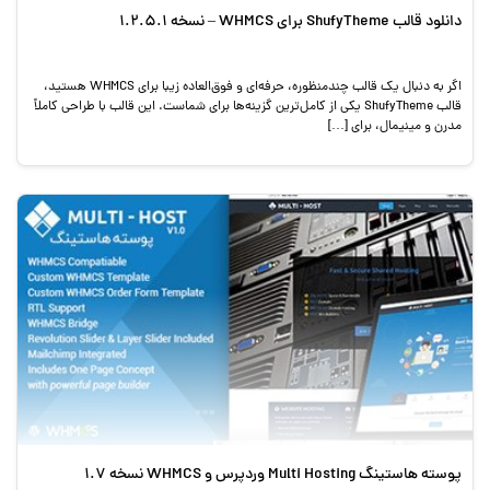
دانلود قالب ShufyTheme برای WHMCS – نسخه 1.2.5.1
اگر به دنبال یک قالب چندمنظوره، حرفه‌ای و فوق‌العاده زیبا برای WHMCS هستید،
قالب ShufyTheme یکی از کامل‌ترین گزینه‌ها برای شماست. این قالب با طراحی کاملاً
مدرن و مینیمال، برای […]
پوسته هاستینگ Multi Hosting وردپرس و WHMCS نسخه 1.7