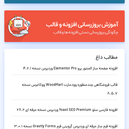
مطالب داغ
افزونه صفحه ساز المنتور پرو Elementor Pro وردپرس نسخه 4.2.1
قالب فروشگاهی چندمنظوره وودمارت WoodMart ووکامرس نسخه
8.5.7
افزونه فارسی سئو Yoast SEO Premium وردپرس نسخه حرفه ای 28.2
افزونه فرم ساز حرفه ای وردپرس گرویتی فرم Gravity Forms نسخه 3.0.1