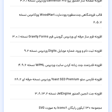
افزونه صفحه ساز المنتور پرو Elementor Pro وردپرس نسخه 4.2.1
قالب فروشگاهی چندمنظوره وودمارت WoodMart ووکامرس نسخه
8.5.7
افزونه فرم ساز حرفه ای وردپرس گرویتی فرم Gravity Forms نسخه 3.0.1
افزونه ثبت نام و ورود شماره موبایل Digits وردپرس نسخه 9.2
افزونه قدرتمند چند زبانه کردن سایت وردپرس WPML نسخه 4.9.6
افزونه فارسی سئو Yoast SEO Premium وردپرس نسخه حرفه ای 28.2
افزونه جت انجین المنتور JetEngine نسخه 3.8.13.2
مجموعه 130 آیکون رایگان Icons8 به صورت SVG