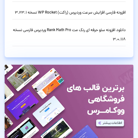
افزونه فارسی افزایش سرعت وردپرس (راکت) WP Rocket نسخه 3.23.1
دانلود افزونه سئو حرفه ای رنک مث Rank Math Pro وردپرس فارسی نسخه
3.0.118