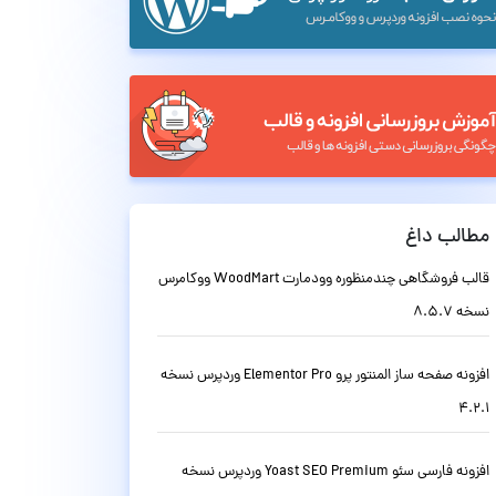
مطالب داغ
قالب فروشگاهی چندمنظوره وودمارت WoodMart ووکامرس
نسخه 8.5.7
افزونه صفحه ساز المنتور پرو Elementor Pro وردپرس نسخه
4.2.1
افزونه فارسی سئو Yoast SEO Premium وردپرس نسخه