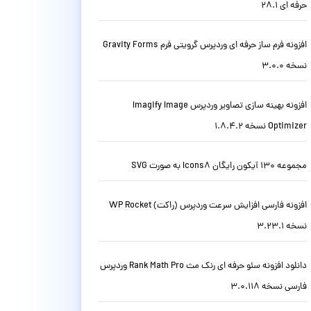
حرفه ای 28.1
افزونه فرم ساز حرفه ای وردپرس گرویتی فرم Gravity Forms
نسخه 3.0.0
افزونه بهینه سازی تصاویر وردپرس Imagify Image
Optimizer نسخه 1.8.4.2
مجموعه 130 آیکون رایگان Icons8 به صورت SVG
افزونه فارسی افزایش سرعت وردپرس (راکت) WP Rocket
نسخه 3.23.1
دانلود افزونه سئو حرفه ای رنک مث Rank Math Pro وردپرس
فارسی نسخه 3.0.118