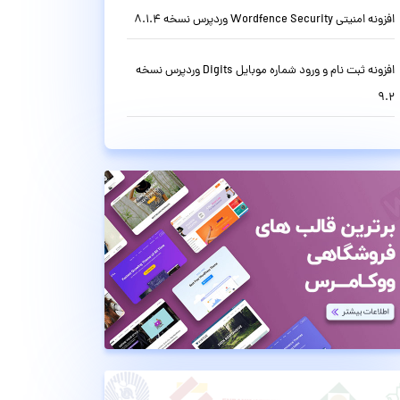
افزونه امنیتی Wordfence Security وردپرس نسخه 8.1.4
افزونه ثبت نام و ورود شماره موبایل Digits وردپرس نسخه
9.2