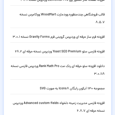
افزونه صفحه ساز المنتور پرو Elementor Pro وردپرس نسخه 4.2.1
قالب فروشگاهی چندمنظوره وودمارت WoodMart ووکامرس نسخه
8.5.7
افزونه فرم ساز حرفه ای وردپرس گرویتی فرم Gravity Forms نسخه 3.0.1
افزونه فارسی سئو Yoast SEO Premium وردپرس نسخه حرفه ای 28.2
دانلود افزونه سئو حرفه ای رنک مث Rank Math Pro وردپرس فارسی نسخه
3.0.118
مجموعه 130 آیکون رایگان Icons8 به صورت SVG
افزونه فارسی مدیریت زمینه دلخواه Advanced custom fields وردپرس
نسخه حرفه ای 6.8.7