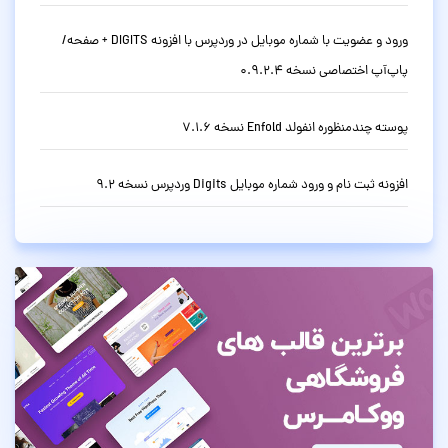
ورود و عضویت با شماره موبایل در وردپرس با افزونه DIGITS + صفحه/
پاپ‌آپ اختصاصی نسخه 0.9.2.4
پوسته چندمنظوره انفولد Enfold نسخه 7.1.6
افزونه ثبت نام و ورود شماره موبایل Digits وردپرس نسخه 9.2