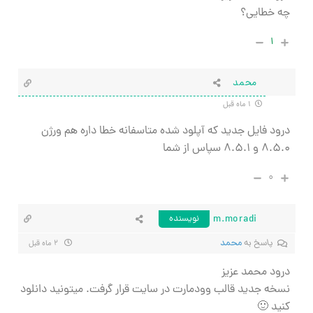
چه خطایی؟
۱
محمد
۱ ماه قبل
درود فایل جدید که آپلود شده متاسفانه خطا داره هم ورژن
۸.۵.۰ و ۸.۵.۱ سپاس از شما
۰
m.moradi
نویسنده
پاسخ به
محمد
۲ ماه قبل
درود محمد عزیز
نسخه جدید قالب وودمارت در سایت قرار گرفت. میتونید دانلود
کنید 🙂