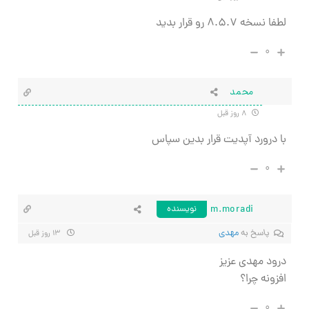
لطفا نسخه
۸.۵.۷ رو قرار بدید
۰
محمد
۸ روز قبل
با درورد آپدیت قرار بدین سپاس
۰
m.moradi
نویسنده
پاسخ به
مهدی
۱۳ روز قبل
درود مهدی عزیز
افزونه چرا؟
۰