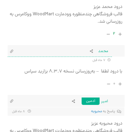
درود محمد عزیز
قالب فروشگاهی چندمنظوره وودمارت WoodMart ووکامرس به
روزرسانی شد.
۲
محمد
۷ ماه قبل
با درود لطفا
– به‌روزرسانی نسخه ۸.۳.۷ بزارید سپاس
۰
امیر
ادمین
پاسخ به
محبوبه
۸ ماه قبل
درود محبوبه عزیز
قالب فروشگاهی چندمنظوره وودمارت WoodMart ووکامرس به