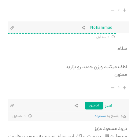
۰
Mohammad
۹ ماه قبل
سلام
لطف میکنید ورژن جدید رو بزارید
ممنون
۰
امیر
ادمین
پاسخ به
مسعود
۹ ماه قبل
درود مسعود عزیز
مربوط به قالب نیست و اکثر این موارد مربوط به سرویس هاست