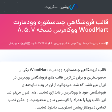
پرشین اسکریپت
قالب فروشگاهی چندمنظوره وودمارت
WoodMart ووکامرس نسخه 8.5.7
دسته بندی:
قالب ها
,
ووکامرس
,
قالب وردپرس
, |
۲۷,۱۴۵ دانلود
تاریخ: ۷ روز قبل
قالب فروشگاهی چندمنظوره وودمارت WoodMart یکی از
محبوب‌ترین و پرفروش‌ترین قالب های فروشگاهی وردپرس در
ایران می باشد که شما می‌توانید از آن در وب سایت‌های
فروشگاهی خود با ووکامرس راه‌اندازی نمایید. هم اکنون می‌توانید
این قالب زیبا را همراه با لایسنس بدون محدودیت و امکان نصب
تمامی دموهااز پرشین اسکریپت دانلود نمایید.