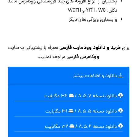
پشتیبان از انواع افزونه های چند فروشندگی ووکامرس مانند
دکان، YITH، WC و WCTH
و بسیاری ویژگی های دیگر
خرید و دانلود وودمارت فارسی
برای
همراه با پشتیبانی به سایت
ووکامرس فارسی
مراجعه نمایید.
دانلود و اطلاعات بیشتر
دانلود نسخه ۸.۵.۷
/
۳۲ مگابایت
دانلود نسخه ۸.۵.۵
/
۳۱ مگابایت
دانلود نسخه ۸.۵.۲
/
۳۲ مگابایت