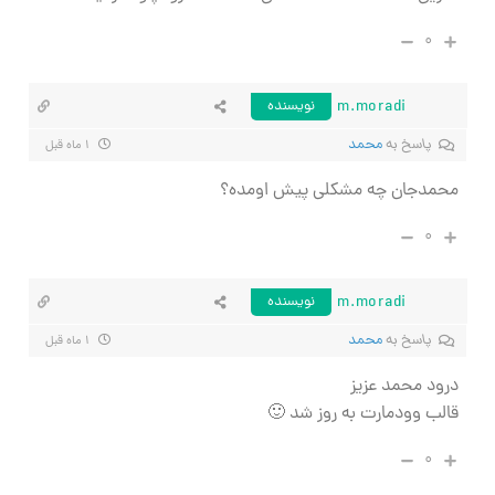
۰
m.moradi
نویسنده
پاسخ به
محمد
۱ ماه قبل
محمدجان چه مشکلی پیش اومده؟
۰
m.moradi
نویسنده
پاسخ به
محمد
۱ ماه قبل
درود محمد عزیز
قالب وودمارت به روز شد 🙂
۰