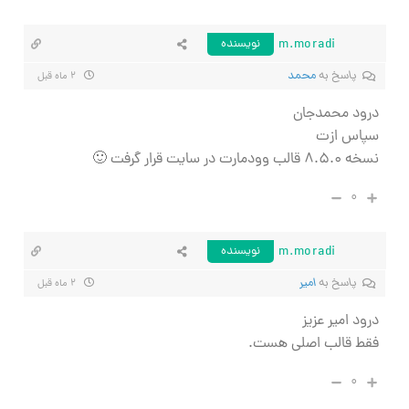
m.moradi
نویسنده
پاسخ به
محمد
۲ ماه قبل
درود محمدجان
سپاس ازت
نسخه ۸.۵.۰ قالب وودمارت در سایت قرار گرفت 🙂
۰
m.moradi
نویسنده
پاسخ به
امیر
۲ ماه قبل
درود امیر عزیز
فقط قالب اصلی هست.
۰