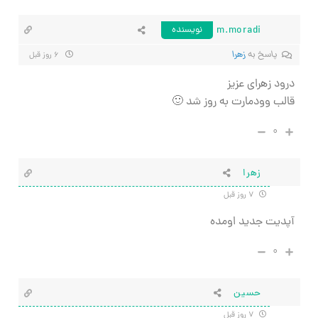
m.moradi
نویسنده
پاسخ به
زهرا
۶ روز قبل
درود زهرای عزیز
قالب وودمارت به روز شد 🙂
۰
زهرا
۷ روز قبل
آپدیت جدید اومده
۰
حسین
۷ روز قبل