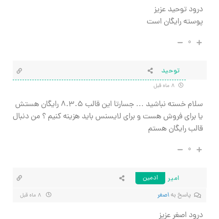
درود توحید عزیز
پوسته رایگان است
۰
توحید
۸ ماه قبل
سلام خسته نباشید … جسارتا این قالب ۸.۳.۵ رایگان هستش
یا برای فروش هست و برای لایسنس باید هزینه کنیم ؟ من دنبال
قالب رایگان هستم
۰
امیر
ادمین
پاسخ به
اصغر
۸ ماه قبل
درود اصغر عزیز