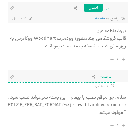
امیر
ادمین
پاسخ به
فاطمه
۷ ماه قبل
درود فاطمه عزیز
قالب فروشگاهی چندمنظوره وودمارت WoodMart ووکامرس به
روزرسانی شد. با نسخه جدید تست بفرمائید.
۰
فاطمه
۷ ماه قبل
سلام. چرا موقع نصب با پیغام ” این بسته نمی‌تواند نصب شود.
PCLZIP_ERR_BAD_FORMAT (-10) : Invalid archive structure
” مواجه میشم
۰