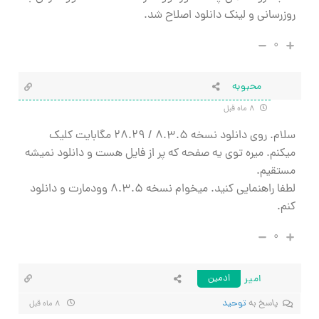
روزرسانی و لینک دانلود اصلاح شد.
۰
محبوبه
۸ ماه قبل
سلام. روی دانلود نسخه ۸.۳.۵ / ۲۸.۲۹ مگابايت کلیک
میکنم. میره توی یه صفحه که پر از فایل هست و دانلود نمیشه
مستقیم.
لطفا راهنمایی کنید. میخوام نسخه ۸.۳.۵ وودمارت و دانلود
کنم.
۰
امیر
ادمین
پاسخ به
توحید
۸ ماه قبل