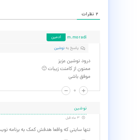
۲
نظرات
m.moradi
ادمین
پاسخ به
نوشین
درود نوشین عزیز
ممنون از کامنت زیبات 🙂
موفق باشی
۰
نوشین
۳ ماه قبل
تنها سایتی که واقعا هدفش کمک به برنامه نویس