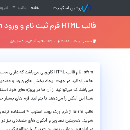
(current)
خانه
قالب
افزو
پرشین اسکریپت
قالب HTML فرم ثبت نام و ورود Iofrm نسخه 1.0
دسته بندی:
قالب HTML
۲,۲۵۴ دانلود
, |
تاریخ: ۸ سال قبل
Iofrm نام قالب HTML کاربردی می‌باشد 
می‌باشد که می‌توانید از آن ها در پروژه های خود اس
شما این امکان را می‌دهند تا بتوانید فرم های بسیار حر
قالب Iofrm از فرم ورک
شوید. همچنین تصاویر و آیکون های متعددی نیز در کنا
در ادامه می‌توانید توضیحات دیگر را مطالعه کنید.