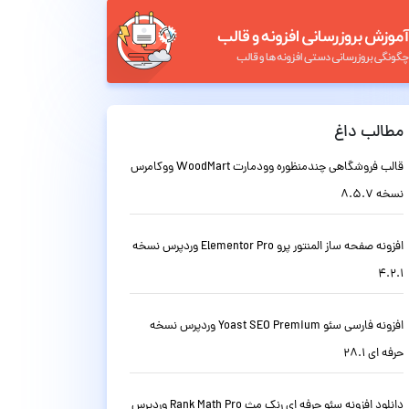
مطالب داغ
قالب فروشگاهی چندمنظوره وودمارت WoodMart ووکامرس
نسخه 8.5.7
افزونه صفحه ساز المنتور پرو Elementor Pro وردپرس نسخه
4.2.1
افزونه فارسی سئو Yoast SEO Premium وردپرس نسخه
حرفه ای 28.1
دانلود افزونه سئو حرفه ای رنک مث Rank Math Pro وردپرس