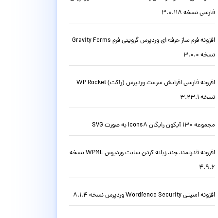
فارسی نسخه 3.0.118
افزونه فرم ساز حرفه ای وردپرس گرویتی فرم Gravity Forms
نسخه 3.0.0
افزونه فارسی افزایش سرعت وردپرس (راکت) WP Rocket
نسخه 3.23.1
مجموعه 130 آیکون رایگان Icons8 به صورت SVG
افزونه قدرتمند چند زبانه کردن سایت وردپرس WPML نسخه
4.9.6
افزونه امنیتی Wordfence Security وردپرس نسخه 8.1.4