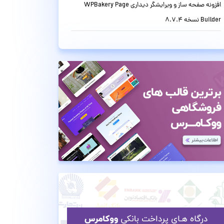
افزونه صفحه ساز و ویرایشگر دیداری WPBakery Page
Builder نسخه 8.7.4