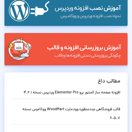
مطالب داغ
افزونه صفحه ساز المنتور پرو Elementor Pro وردپرس نسخه 4.2.1
قالب فروشگاهی چندمنظوره وودمارت WoodMart ووکامرس نسخه
8.5.7