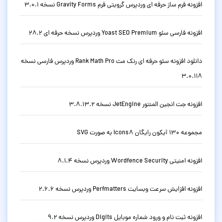
افزونه فرم ساز حرفه ای وردپرس گرویتی فرم Gravity Forms نسخه 3.0.1
افزونه فارسی سئو Yoast SEO Premium وردپرس نسخه حرفه ای 28.2
دانلود افزونه سئو حرفه ای رنک مث Rank Math Pro وردپرس فارسی نسخه
3.0.118
افزونه جت انجین المنتور JetEngine نسخه 3.8.13.2
مجموعه 130 آیکون رایگان Icons8 به صورت SVG
افزونه امنیتی Wordfence Security وردپرس نسخه 8.1.4
افزونه افزایش سرعت وبسایت Perfmatters وردپرس نسخه 2.6.6
افزونه ثبت نام و ورود شماره موبایل Digits وردپرس نسخه 9.2