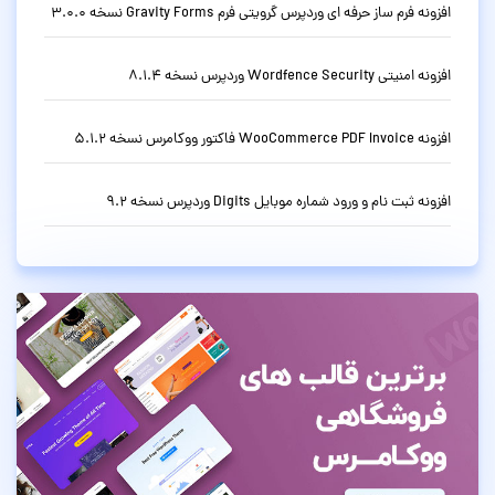
افزونه فرم ساز حرفه ای وردپرس گرویتی فرم Gravity Forms نسخه 3.0.0
افزونه امنیتی Wordfence Security وردپرس نسخه 8.1.4
افزونه WooCommerce PDF Invoice فاکتور ووکامرس نسخه 5.1.2
افزونه ثبت نام و ورود شماره موبایل Digits وردپرس نسخه 9.2