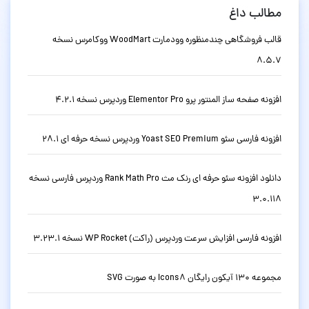
مطالب داغ
قالب فروشگاهی چندمنظوره وودمارت WoodMart ووکامرس نسخه
8.5.7
افزونه صفحه ساز المنتور پرو Elementor Pro وردپرس نسخه 4.2.1
افزونه فارسی سئو Yoast SEO Premium وردپرس نسخه حرفه ای 28.1
دانلود افزونه سئو حرفه ای رنک مث Rank Math Pro وردپرس فارسی نسخه
3.0.118
افزونه فارسی افزایش سرعت وردپرس (راکت) WP Rocket نسخه 3.23.1
مجموعه 130 آیکون رایگان Icons8 به صورت SVG