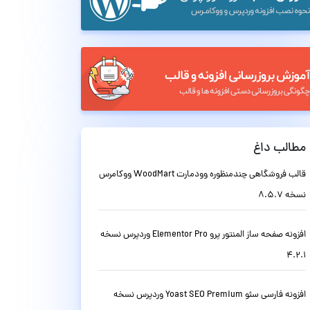
مطالب داغ
قالب فروشگاهی چندمنظوره وودمارت WoodMart ووکامرس
نسخه 8.5.7
افزونه صفحه ساز المنتور پرو Elementor Pro وردپرس نسخه
4.2.1
افزونه فارسی سئو Yoast SEO Premium وردپرس نسخه