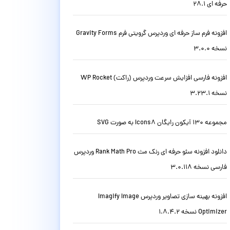
حرفه ای 28.1
افزونه فرم ساز حرفه ای وردپرس گرویتی فرم Gravity Forms
نسخه 3.0.0
افزونه فارسی افزایش سرعت وردپرس (راکت) WP Rocket
نسخه 3.23.1
مجموعه 130 آیکون رایگان Icons8 به صورت SVG
دانلود افزونه سئو حرفه ای رنک مث Rank Math Pro وردپرس
فارسی نسخه 3.0.118
افزونه بهینه سازی تصاویر وردپرس Imagify Image
Optimizer نسخه 1.8.4.2