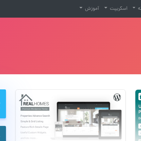
نه
اسکریپت
آموزش