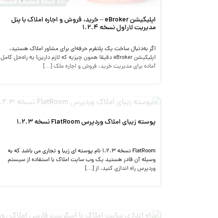
اپلیکیشن eBroker – خرید، فروش و اجاره املاک با پنل
مدیریت لاراول نسخه 1.2.4
اگر به‌دنبال ساخت یک پلتفرم حرفه‌ای برای مشاور املاک هستید،
اپلیکیشن eBroker دقیقا همون چیزیه که لازم دارین! یه راه‌حل کامل
آماده برای مدیریت خرید، فروش و اجاره ملک […]
پوسته زیبای املاک وردپرس FlatRoom نسخه 1.2.3
FlatRoom نسخه 1.2.3 نام پوسته ای زیبا و تجاری می باشد که به
وسیله آن قادر هستید یک وب سایت املاک با استفاده از سیستم
وردپرس راه اندازی کنید. از […]