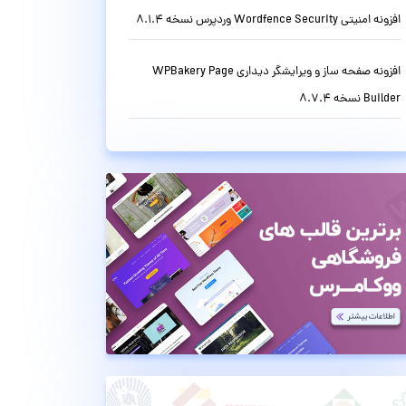
افزونه امنیتی Wordfence Security وردپرس نسخه 8.1.4
افزونه صفحه ساز و ویرایشگر دیداری WPBakery Page
Builder نسخه 8.7.4