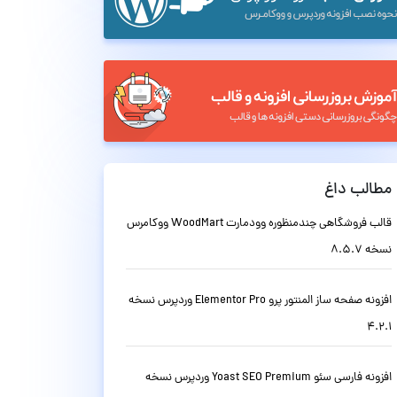
مطالب داغ
قالب فروشگاهی چندمنظوره وودمارت WoodMart ووکامرس
نسخه 8.5.7
افزونه صفحه ساز المنتور پرو Elementor Pro وردپرس نسخه
4.2.1
افزونه فارسی سئو Yoast SEO Premium وردپرس نسخه