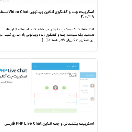
اسکریپت چت و گفتگوی آنلاین ویدئویی deo Chat
2.0.38
Video Chat یک اسکریپت تجاری می باشد که با استفاده از آن قادر
هستید یک سیستم چت و گفتگوی زنده ویدئویی راه اندازی کنید. در
این اسکریپت کاربران قادر هستند […]
اسکریپت پشتیبانی و چت آنلاین PHP Live Chat فارسی