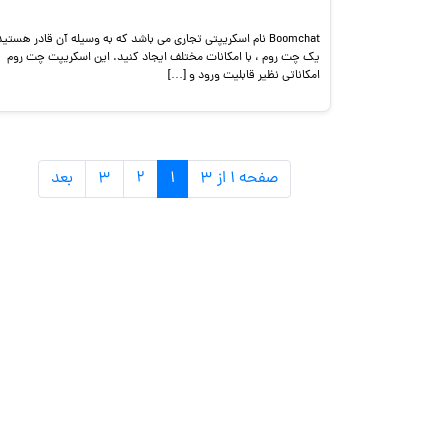
Boomchat نام اسکریپتی تجاری می باشد که به وسیله آن قادر هستید
یک چت روم ، با امکانات مختلف ایجاد کنید. این اسکریپت چت روم
امکاناتی نظیر قابلیت ورود و […]
صفحه ۱ از ۳
۱
۲
۳
بعد