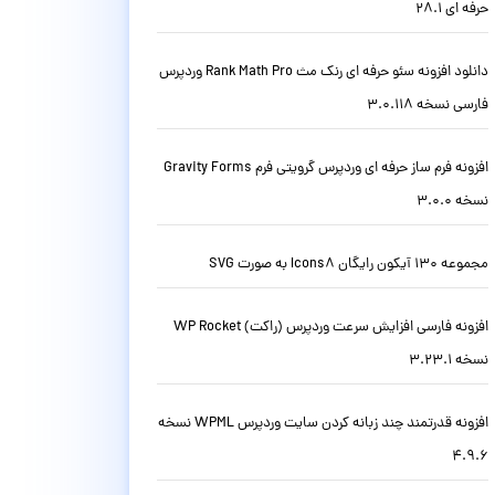
حرفه ای 28.1
دانلود افزونه سئو حرفه ای رنک مث Rank Math Pro وردپرس
فارسی نسخه 3.0.118
افزونه فرم ساز حرفه ای وردپرس گرویتی فرم Gravity Forms
نسخه 3.0.0
مجموعه 130 آیکون رایگان Icons8 به صورت SVG
افزونه فارسی افزایش سرعت وردپرس (راکت) WP Rocket
نسخه 3.23.1
افزونه قدرتمند چند زبانه کردن سایت وردپرس WPML نسخه
4.9.6