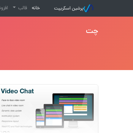
(current)
خانه
قالب
افزو
پرشین اسکریپت
چت