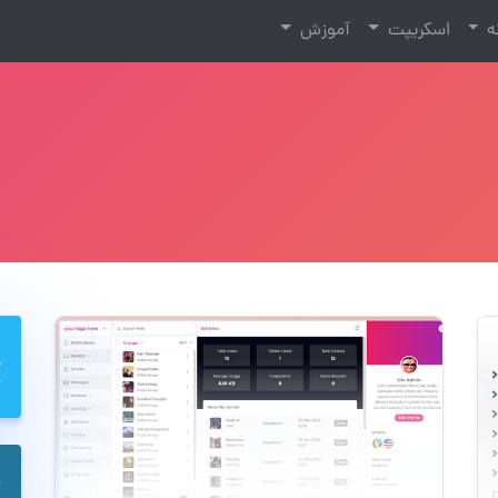
نه
اسکریپت
آموزش