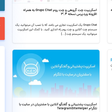
اسکریپت چت گروهی و چت روم Grupo Chat به همراه
Vi نسخه
افزونه وردپرس نسخه 3.4
Grupo Chat یک اسکرپیت تجاری می باشد که با نصب آن میتوانید یک
سیستم چت آنلاین و چت روم راه اندازی کنید. با کمک این اسکریپت
میتوانید یک سیستم چت […]
اسکریپت پشتیبانی و گفتگو آنلاین با مشتریان در سایت با
تلگرام TelegramSiteHelper