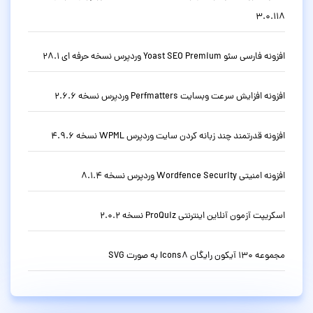
3.0.118
افزونه فارسی سئو Yoast SEO Premium وردپرس نسخه حرفه ای 28.1
افزونه افزایش سرعت وبسایت Perfmatters وردپرس نسخه 2.6.6
افزونه قدرتمند چند زبانه کردن سایت وردپرس WPML نسخه 4.9.6
افزونه امنیتی Wordfence Security وردپرس نسخه 8.1.4
اسکریپت آزمون آنلاین اینترنتی ProQuiz نسخه 2.0.2
مجموعه 130 آیکون رایگان Icons8 به صورت SVG