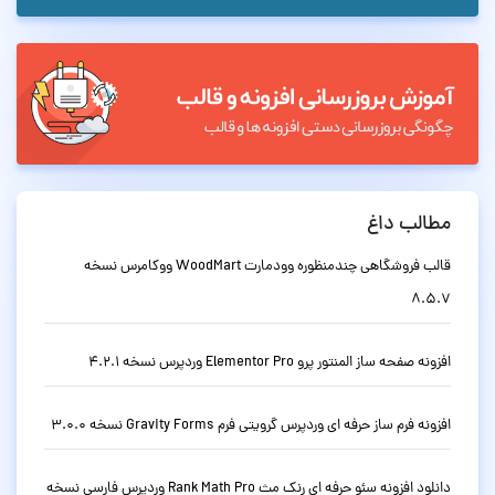
مطالب داغ
قالب فروشگاهی چندمنظوره وودمارت WoodMart ووکامرس نسخه
8.5.7
افزونه صفحه ساز المنتور پرو Elementor Pro وردپرس نسخه 4.2.1
افزونه فرم ساز حرفه ای وردپرس گرویتی فرم Gravity Forms نسخه 3.0.0
دانلود افزونه سئو حرفه ای رنک مث Rank Math Pro وردپرس فارسی نسخه