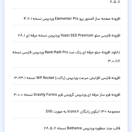
8.5.7
افزونه صفحه ساز المنتور پرو Elementor Pro وردپرس نسخه 4.2.1
افزونه فارسی سئو Yoast SEO Premium وردپرس نسخه حرفه ای 28.1
دانلود افزونه سئو حرفه ای رنک مث Rank Math Pro وردپرس فارسی نسخه
3.0.118
افزونه فارسی افزایش سرعت وردپرس (راکت) WP Rocket نسخه 3.23.1
افزونه فرم ساز حرفه ای وردپرس گرویتی فرم Gravity Forms نسخه 3.0.0
مجموعه 130 آیکون رایگان Icons8 به صورت SVG
قالب چند منظوره وردپرس Betheme نسخه 28.5.6