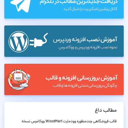
مطالب داغ
قالب فروشگاهی چندمنظوره وودمارت WoodMart ووکامرس نسخه