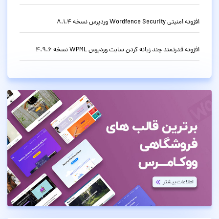
افزونه امنیتی Wordfence Security وردپرس نسخه 8.1.4
افزونه قدرتمند چند زبانه کردن سایت وردپرس WPML نسخه 4.9.6