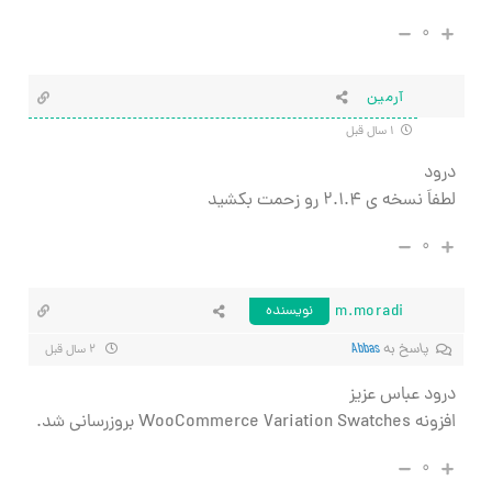
۰
آرمین
۱ سال قبل
درود
لطفاَ نسخه ی ۲.۱.۴ رو زحمت بکشید
۰
m.moradi
نویسنده
پاسخ به
Abbas
۲ سال قبل
درود عباس عزیز
افزونه WooCommerce Variation Swatches بروزرسانی شد.
۰