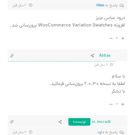
پاسخ به
Abbas
۲ سال قبل
درود عباس عزیز
افزونه WooCommerce Variation Swatches بروزرسانی شد.
۰
Abbas
۲ سال قبل
با سلام
لطفا به نسخه
۲.۰.۳۰ بروزرسانی فرمائید.
با تشکر
۰
m.moradi
نویسنده
پاسخ به
داود
۲ سال قبل