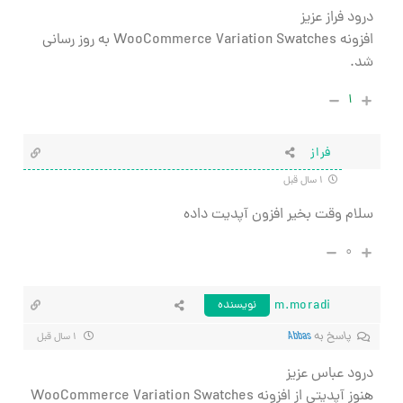
درود فراز عزیز
افزونه WooCommerce Variation Swatches به روز رسانی
شد.
۱
فراز
۱ سال قبل
سلام وقت بخیر افزون آپدیت داده
۰
m.moradi
نویسنده
پاسخ به
Abbas
۱ سال قبل
درود عباس عزیز
هنوز آپدیتی از افزونه WooCommerce Variation Swatches