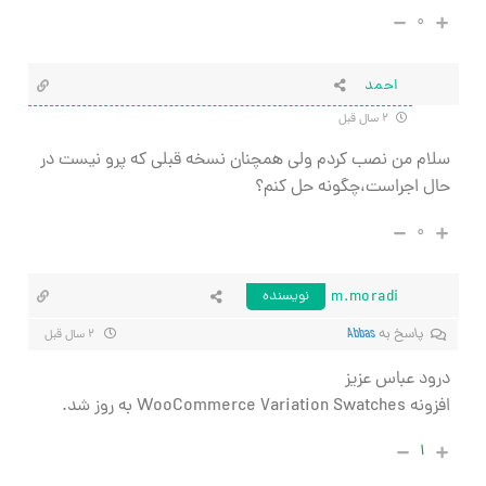
۰
احمد
۲ سال قبل
سلام من نصب کردم ولی همچنان نسخه قبلی که پرو نیست در
حال اجراست،چگونه حل کنم؟
۰
m.moradi
نویسنده
پاسخ به
Abbas
۲ سال قبل
درود عباس عزیز
افزونه WooCommerce Variation Swatches به روز شد.
۱