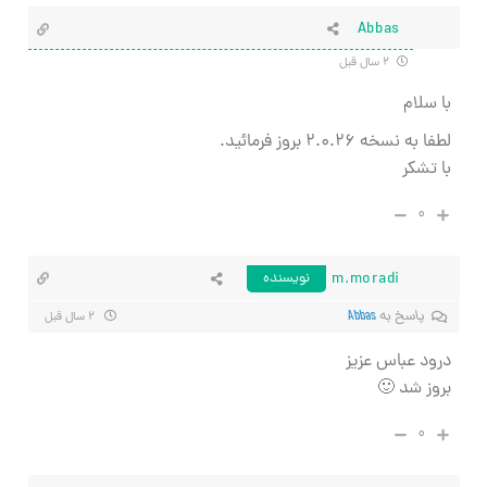
Abbas
۲ سال قبل
با سلام
لطفا به نسخه
۲.۰.۲۶ بروز فرمائید.
با تشکر
۰
m.moradi
نویسنده
پاسخ به
Abbas
۲ سال قبل
درود عباس عزیز
بروز شد 🙂
۰