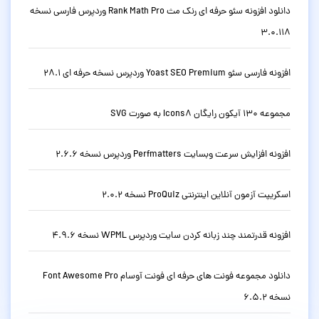
دانلود افزونه سئو حرفه ای رنک مث Rank Math Pro وردپرس فارسی نسخه
3.0.118
افزونه فارسی سئو Yoast SEO Premium وردپرس نسخه حرفه ای 28.1
مجموعه 130 آیکون رایگان Icons8 به صورت SVG
افزونه افزایش سرعت وبسایت Perfmatters وردپرس نسخه 2.6.6
اسکریپت آزمون آنلاین اینترنتی ProQuiz نسخه 2.0.2
افزونه قدرتمند چند زبانه کردن سایت وردپرس WPML نسخه 4.9.6
دانلود مجموعه فونت های حرفه ای فونت آوسام Font Awesome Pro
نسخه 6.5.2