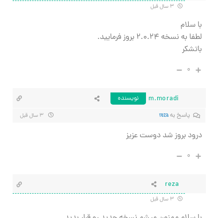
۳ سال قبل
با سلام
لطفا به نسخه ۲.۰.۲۴ بروز فرمایید.
باتشکر
۰
m.moradi
نویسنده
پاسخ به
reza
۳ سال قبل
درود بروز شد دوست عزیز
۰
reza
۳ سال قبل