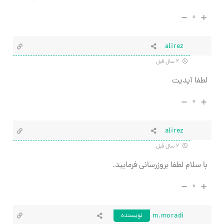
۰
alirez
۲ سال قبل
لطفا آپدیت
۰
alirez
۲ سال قبل
با سلام لطفا بروزرسانی فرمایید.
۰
m.moradi
نویسنده