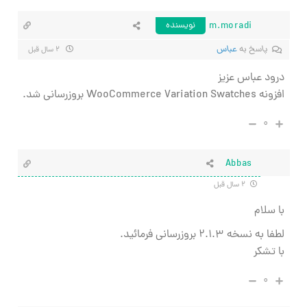
m.moradi
نویسنده
پاسخ به
عباس
۲ سال قبل
درود عباس عزیز
افزونه WooCommerce Variation Swatches بروزرسانی شد.
۰
Abbas
۲ سال قبل
با سلام
لطفا به نسخه
۲.۱.۳ بروزرسانی فرمائید.
با تشکر
۰