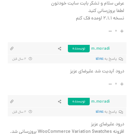
عرض سلام و تشکر بابت سایت خودتون
لطفا بروزرسانی کنید
نسخه ۲.۱.۱ اومده فک کنم
۰
m.moradi
نویسنده
پاسخ به
alirez
۲ سال قبل
درود آپدیت شد علیرضای عزیز
۰
m.moradi
نویسنده
پاسخ به
alirez
۲ سال قبل
درود علیرضای عزیز
افزونه WooCommerce Variation Swatches بروزرسانی شد.