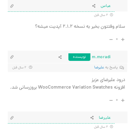
عباس
۲ سال قبل
سلام وقتتون بخیر به نسخه ۲.۱.۲ آپدیت میشه؟
۰
m.moradi
نویسنده
پاسخ به
علیرضا
۲ سال قبل
درود علیرضای عزیز
افزونه WooCommerce Variation Swatches بروزرسانی شد.
۰
علیرضا
۲ سال قبل