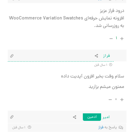
درود فراز عزیز
افزونه نمایش حرفه‌ای WooCommerce Variation Swatches
به روزرسانی شد.
۱
فراز
۱ سال قبل
سلام وقت بخیر افزون آپدیت داده
ممنون میشم بزارید
۰
امیر
ادمین
پاسخ به
فراز
۱ سال قبل