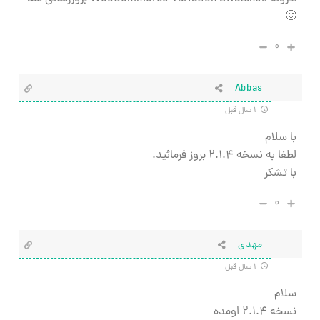
🙂
۰
Abbas
۱ سال قبل
با سلام
لطفا به نسخه ۲.۱.۴ بروز فرمائید.
با تشکر
۰
مهدی
۱ سال قبل
سلام
نسخه ۲.۱.۴ اومده