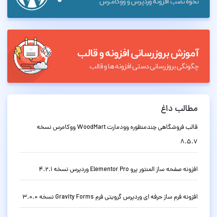
مطالب داغ
قالب فروشگاهی چندمنظوره وودمارت WoodMart ووکامرس نسخه
8.5.7
افزونه صفحه ساز المنتور پرو Elementor Pro وردپرس نسخه 4.2.1
افزونه فرم ساز حرفه ای وردپرس گرویتی فرم Gravity Forms نسخه 3.0.0