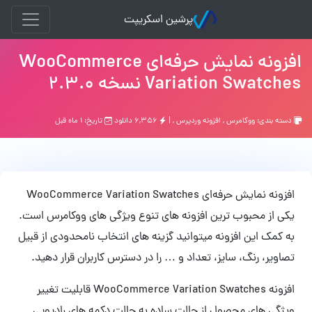
پرشین اسکریپت
افزونه نمایش حرفه‌ای WooCommerce
Variation Swatches نسخه 2.3.0
دسته بندی:
ووکامرس
,
افزونه وردپرس
, |
۶,۳۵۶ دانلود
تاریخ: ۱ ماه قبل
افزونه نمایش حرفه‌ای WooCommerce Variation Swatches
یکی از محبوب ترین افزونه های تنوع ویژگی های ووکامرس است.
به کمک این افزونه میتوانید گزینه های انتخاب نامحدودی از قبیل
تصاویر، رنگ، سایز، تعداد و … را در دسترس کاربران قرار دهید.
افزونه WooCommerce Variation Swatches قابلیت تغییر
ویژگی های محصول از حالت ساده به حالت دکمه های رادیویی