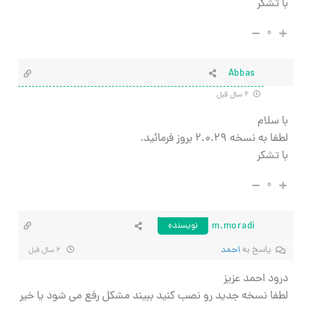
با تشکر
۰
Abbas
۲ سال قبل
با سلام
لطفا به نسخه
۲.۰.۲۹ بروز فرمائید.
با تشکر
۰
m.moradi
نویسنده
پاسخ به
احمد
۲ سال قبل
درود احمد عزیز
لطفا نسخه جدید رو نصب کنید ببیند مشکل رفع می شود یا خیر