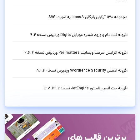
مجموعه 130 آیکون رایگان Icons8 به صورت SVG
افزونه ثبت نام و ورود شماره موبایل Digits وردپرس نسخه 9.2
افزونه افزایش سرعت وبسایت Perfmatters وردپرس نسخه 2.6.6
افزونه امنیتی Wordfence Security وردپرس نسخه 8.1.4
افزونه جت انجین المنتور JetEngine نسخه 3.8.13.2