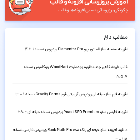
مطالب داغ
افزونه صفحه ساز المنتور پرو Elementor Pro وردپرس نسخه 4.2.1
قالب فروشگاهی چندمنظوره وودمارت WoodMart ووکامرس نسخه
8.5.7
افزونه فرم ساز حرفه ای وردپرس گرویتی فرم Gravity Forms نسخه 3.0.1
افزونه فارسی سئو Yoast SEO Premium وردپرس نسخه حرفه ای 28.2
دانلود افزونه سئو حرفه ای رنک مث Rank Math Pro وردپرس فارسی نسخه
3.0.118