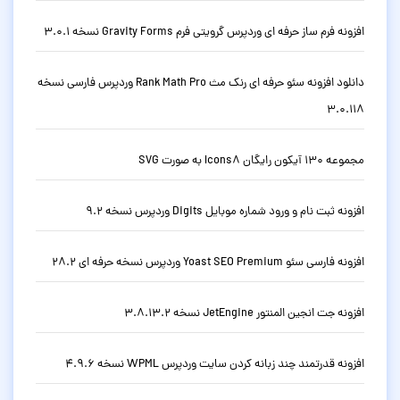
افزونه فرم ساز حرفه ای وردپرس گرویتی فرم Gravity Forms نسخه 3.0.1
دانلود افزونه سئو حرفه ای رنک مث Rank Math Pro وردپرس فارسی نسخه
3.0.118
مجموعه 130 آیکون رایگان Icons8 به صورت SVG
افزونه ثبت نام و ورود شماره موبایل Digits وردپرس نسخه 9.2
افزونه فارسی سئو Yoast SEO Premium وردپرس نسخه حرفه ای 28.2
افزونه جت انجین المنتور JetEngine نسخه 3.8.13.2
افزونه قدرتمند چند زبانه کردن سایت وردپرس WPML نسخه 4.9.6