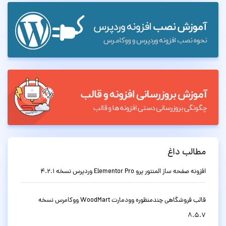
مطالب داغ
افزونه صفحه ساز المنتور پرو Elementor Pro وردپرس نسخه 4.2.1
قالب فروشگاهی چندمنظوره وودمارت WoodMart ووکامرس نسخه
8.5.7