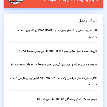
مطالب داغ
قالب فروشگاهی چندمنظوره وودمارت WoodMart ووکامرس نسخه
8.5.7
افزونه صفحه ساز المنتور پرو Elementor Pro وردپرس نسخه 4.2.1
افزونه فرم ساز حرفه ای وردپرس گرویتی فرم Gravity Forms نسخه 3.0.0
دانلود افزونه سئو حرفه ای رنک مث Rank Math Pro وردپرس فارسی نسخه
3.0.118
مجموعه 130 آیکون رایگان Icons8 به صورت SVG