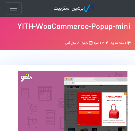
پرشین اسکریپت
YITH-WooCommerce-Popup-mini
دسته بندی: |
۶ دانلود
تاریخ: ۸ سال قبل