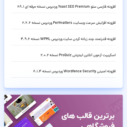
افزونه فارسی سئو Yoast SEO Premium وردپرس نسخه حرفه ای 28.1
افزونه افزایش سرعت وبسایت Perfmatters وردپرس نسخه 2.6.6
افزونه قدرتمند چند زبانه کردن سایت وردپرس WPML نسخه 4.9.6
اسکریپت آزمون آنلاین اینترنتی ProQuiz نسخه 2.0.2
افزونه امنیتی Wordfence Security وردپرس نسخه 8.1.4