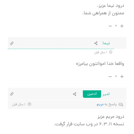
درود نیما عزیز،
ممنون از همراهی شما.
۰
نیما
۱ سال قبل
واقعا خدا امواتتون بیامرزه
۰
امیر
ادمین
پاسخ به
مریم
۱ سال قبل
درود مریم عزیز
نسخه ۶.۳.۱۱ در وب سایت قرار گرفت.