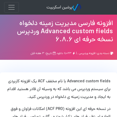
پرشین اسکریپت
افزونه فارسی مدیریت زمینه دلخواه
Advanced custom fields وردپرس
نسخه حرفه ای 6.8.6
دسته بندی:
افزونه وردپرس
, |
۱۱,۰۲۳ دانلود
تاریخ: ۳ هفته قبل
Advanced custom fields با نام مخفف ACF یک افزونه کاربردی
برای سیستم وردپرس می باشد که به وسیله آن قادر هستید اقدام
به ایجاد و مدیریت زمینه ی دلخواه در وردپرس کنید.
در نسخه حرفه ای این افزونه (ACF PRO) امکانات فراوان و فوق