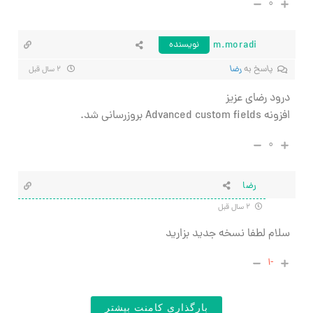
۰
m.moradi
نویسنده
پاسخ به
رضا
۲ سال قبل
درود رضای عزیز
افزونه Advanced custom fields بروزرسانی شد.
۰
رضا
۲ سال قبل
سلام لطفا نسخه جدید بزارید
-۱
بارگذاری کامنت بیشتر