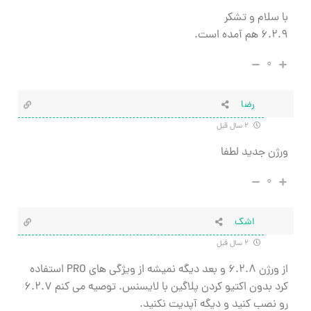
با سلام و تشکر
۶.۲.۹ هم آمده است.
۰
رضا
۲ سال قبل
ورژن جدید لطفا
۰
اشک
۲ سال قبل
از ورژن ۶.۲.۸ و بعد دیگه نمیشه از ویژگی های PRO استفاده
کرد بدون اکتیو کردن پلاگین با لایسنس. توصیه می کنم ۶.۲.۷
رو نصب کنید و دیگه آپدیت نکنید.