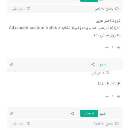
پاسخ به
امیر
۱ سال قبل
درود امیر عزیز
افزونه فارسی مدیریت زمینه دلخواه Advanced custom fields
به روزرسانی شد.
۰
امیر
۱ سال قبل
۶.۳.۱۲ لطفا
۰
امیر
ادمین
پاسخ به
نیما
۱ سال قبل