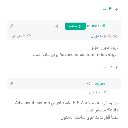
۴
m.moradi
نویسنده
پاسخ به
مهران
۲ سال قبل
درود مهران عزیز
افزونه Advanced custom fields بروزرسانی شد.
-۱
مهران
۲ سال قبل
بروزرسانی به نسخه ۶.۲.۸ واسه افزون
Advanced custom
fields منتشر شده
لطفاً قرار بدید توی سایت. ممنون