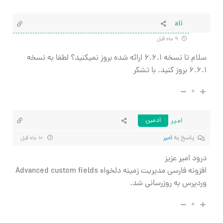
ali
۹ ماه قبل
سلام تا نسخه ۶.۶.۱ ارائه شده بروز نمیکنید؟ لطفا به نسخه
۶.۶.۱ بروز کنید. با تشکر
۰
امیر
ادمین
پاسخ به
امیر
۱۰ ماه قبل
درود امیر عزیز
افزونه فارسی مدیریت زمینه دلخواه Advanced custom fields
وردپرس به روزرسانی شد.
۰