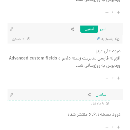
وردپرس به روزرسانی شد.
۰
امیر
ادمین
پاسخ به
ali
۹ ماه قبل
درود علی عزیز
افزونه فارسی مدیریت زمینه دلخواه Advanced custom fields
وردپرس به روزرسانی شد.
۰
سامان
۹ ماه قبل
درود نسخه ۶.۶.۱ منتشر شده
۰