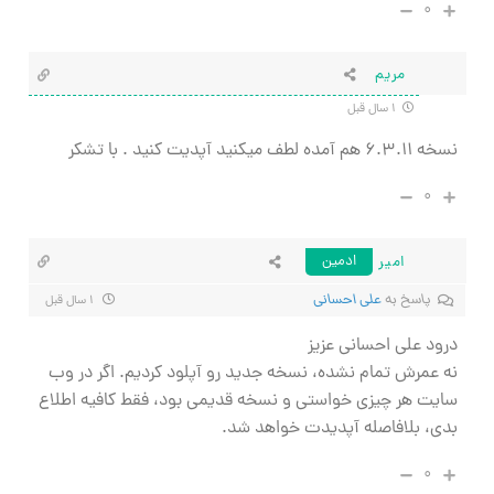
۰
مریم
۱ سال قبل
نسخه ۶.۳.۱۱ هم آمده لطف میکنید آپدیت کنید . با تشکر
۰
امیر
ادمین
پاسخ به
علی احسانی
۱ سال قبل
درود علی احسانی عزیز
نه عمرش تمام نشده، نسخه جدید رو آپلود کردیم. اگر در وب
سایت هر چیزی خواستی و نسخه قدیمی بود، فقط کافیه اطلاع
بدی، بلافاصله آپدیدت خواهد شد.
۰