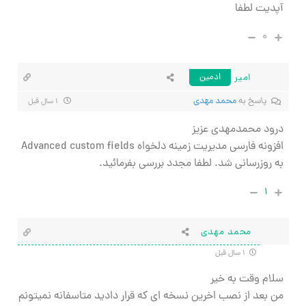
آپدیت لطفا
۰
امیر
ادمین
پاسخ به
محمد مهدی
۱ سال قبل
درود محمدمهدی عزیز
افزونه فارسی مدیریت زمینه دلخواه Advanced custom fields
به روزرسانی شد. لطفا مجدد بررسی بفرمائید.
۱
محمد مهدی
۱ سال قبل
سلام وقت به خیر
من بعد از نصب اخرین نسخه ای که قرار دادید متاسفانه نمیتونم