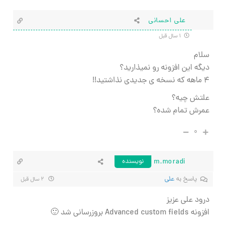
علی احسانی
۱ سال قبل
سلام
دیگه این افزونه رو نمیذارید؟
۴ ماهه که نسخه ی جدیدی نذاشتید!!
علتش چیه؟
عمرش تمام شده؟
۰
m.moradi
نویسنده
پاسخ به
علی
۲ سال قبل
درود علی عزیز
افزونه Advanced custom fields بروزرسانی شد 🙂