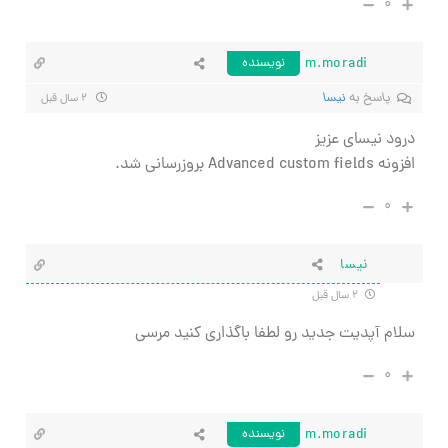
۰
m.moradi
نویسنده
پاسخ به
نیسا
۲ سال قبل
درود نیسای عزیز
افزونه Advanced custom fields بروزرسانی شد.
۰
نیسا
۲ سال قبل
سلام آپدیت جدید رو لطفا باگذاری کنید مرسی
۰
m.moradi
نویسنده