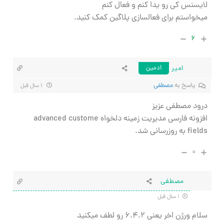
لایسنس کی رو یدا کنم و فعال کنم
میخواستم برای فعالسازی پلاگین کمک کنید.
۶
امیر
ادمین
پاسخ به
مصطفی
۱ سال قبل
درود مصطفی عزیز
افزونه فارسی مدیریت زمینه دلخواه advanced custome
fields به روزرسانی شد.
۰
مصطفی
۱ سال قبل
سلام ورژن اخر یعنی ۶.۴.۲ رو لطف میکنید