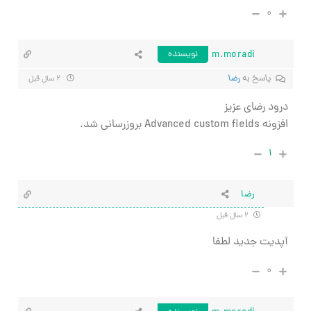
۰
m.moradi
نویسنده
پاسخ به
رضا
۲ سال قبل
درود رضای عزیز
افزونه Advanced custom fields بروزرسانی شد.
۱
رضا
۲ سال قبل
آپدیت جدید لطفا
۰