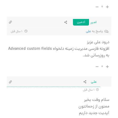
۰
امیر
ادمین
پاسخ به
علی
۱ سال قبل
درود علی عزیز
افزونه فارسی مدیریت زمینه دلخواه Advanced custom fields
به روزرسانی شد.
۰
علی
۱ سال قبل
سلام وقت بخیر
ممنون از زحماتتون
آپدیت جدید داریم