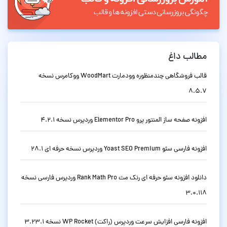
مطالب داغ
قالب فروشگاهی چندمنظوره وودمارت WoodMart ووکامرس نسخه
8.5.7
افزونه صفحه ساز المنتور پرو Elementor Pro وردپرس نسخه 4.2.1
افزونه فارسی سئو Yoast SEO Premium وردپرس نسخه حرفه ای 28.1
دانلود افزونه سئو حرفه ای رنک مث Rank Math Pro وردپرس فارسی نسخه
3.0.118
افزونه فارسی افزایش سرعت وردپرس (راکت) WP Rocket نسخه 3.23.1