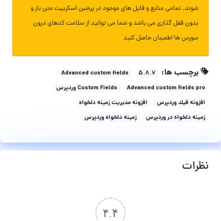
شوند. تمامی منابع و فایل های موجود در پرشین اسکریپت متن باز و
بدون قفل گذاری می باشد و شما می توانید از سلامت کدهای درون
سورس ها اطمینان حاصل کنید
برچسب ها:
Advanced custom fields
۵.۸.۷
Advanced custom fields pro
Custom Fields وردپرس
افزونه فیلد وردپرس
افزونه مدیریت زمینه دلخواه
زمینه دلخواه در وردپرس
زمینه دلخواه وردپرس
نظرات
۴.۴