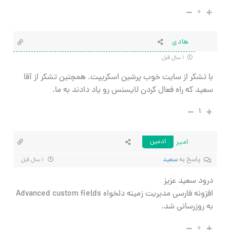
۰
هادی
۱ سال قبل
با تشکر از سایت خوب پرشین اسکریپت. همچنین تشکر از آقا
سعید که راه فعال کردن لایسنس رو یاد دادند به ما.
۱
امیر
ادمین
پاسخ به
سعید
۱ سال قبل
درود سعید عزیز
افزونه فارسی مدیریت زمینه دلخواه Advanced custom fields
به روزرسانی شد.
۰