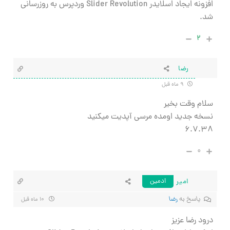
افزونه ایجاد اسلایدر Slider Revolution وردپرس به روزرسانی
شد.
۲
رضا
۹ ماه قبل
سلام وقت بخیر
نسخه جدید اومده مرسی آپدیت میکنید
۶.۷.۳۸
۰
امیر
ادمین
پاسخ به
رضا
۱۰ ماه قبل
درود رضا عزیز