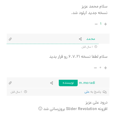
سلام محمد عزیز
نسخه جدید آپلود شد.
۱
محمد
۱ سال قبل
سلام لطفا نسخه ۶.۷.۲۱ رو قرار بدید
۰
m.moradi
نویسنده
پاسخ به
علی
۱ سال قبل
درود علی عزیز
افزونه Slider Revolution بروزرسانی شد 🙂