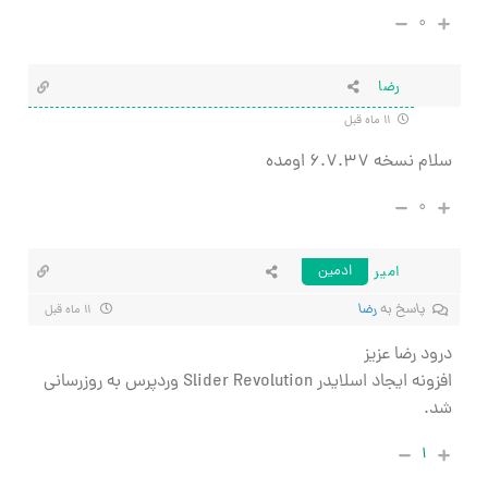
۰
رضا
۱۱ ماه قبل
سلام نسخه ۶.۷.۳۷ اومده
۰
امیر
ادمین
پاسخ به
رضا
۱۱ ماه قبل
درود رضا عزیز
افزونه ایجاد اسلایدر Slider Revolution وردپرس به روزرسانی
شد.
۱