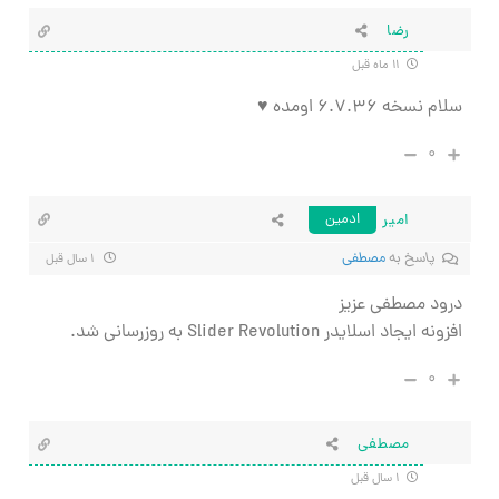
رضا
۱۱ ماه قبل
سلام نسخه ۶.۷.۳۶ اومده ♥
۰
امیر
ادمین
پاسخ به
مصطفی
۱ سال قبل
درود مصطفی عزیز
افزونه ایجاد اسلایدر Slider Revolution به روزرسانی شد.
۰
مصطفی
۱ سال قبل