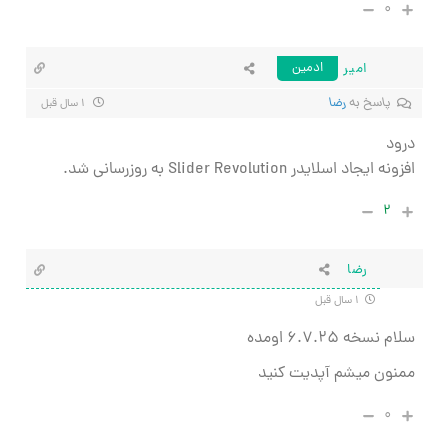
۰
امیر
ادمین
پاسخ به
رضا
۱ سال قبل
درود
افزونه ایجاد اسلایدر Slider Revolution به روزرسانی شد.
۲
رضا
۱ سال قبل
سلام نسخه ۶.۷.۲۵ اومده
ممنون میشم آپدیت کنید
۰