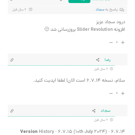
پاسخ به
سجاد
۲ سال قبل
درود سجاد عزیز
افزونه Slider Revolution بروزرسانی شد 🙂
۰
رضا
۲ سال قبل
سلام، نسخه ۶.۷.۱۴ است الان! لطفا اپدیت کنید.
۰
سجاد
۲ سال قبل
Version
History · 6.7.15 (10th July 2024) · 6.7.14