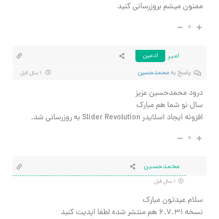
ممنون میشم بروزرسانی کنید
۰
امیر
ادمین
پاسخ به
محمدحسین
۱ سال قبل
درود محمدحسین عزیز
سال نو شما هم مبارک
افزونه ایجاد اسلایدر Slider Revolution به روزرسانی شد.
۰
محمدحسین
۱ سال قبل
سلام عیدتون مبارک
نسخه
۶.۷.۳۱ هم منتشر شده لطفا اپدیت کنید