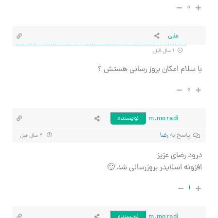
۰
علی
۱ سال قبل
با سلام امکان بروز رسانی هستش ؟
۰
m.moradi
نویسنده
پاسخ به
رضا
۲ سال قبل
درود رضای عزیز
افزونه اسلایدر بروزرسانی شد 🙂
۱
m.moradi
نویسنده