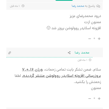
پاسخ به
محمد رضا
۱ ماه قبل
درود محمدرضای عزیز
ممنون ازت
افزونه اسلایدر روولوشن بروزر شد 🙂
۰
محمد رضا
۱ ماه قبل
ورژن ۷.۰.۱۶
سلام. ضمن تشکر بابت تمامی زحمات،
بروزرسانی افزونه
اسلایدر روولوشن
منتشر گردیده،
لطفا
زحمتش را بکشید.
ممنون
۰