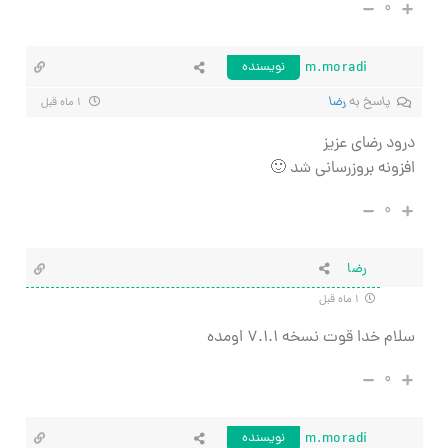
۰
m.moradi
نویسنده
پاسخ به
رضا
۱ ماه قبل
درود رضای عزیز
افزونه بروزرسانی شد 🙂
۰
رضا
۱ ماه قبل
سلام خدا قوت نسخه ۷.۱.۱ اومده
۰
m.moradi
نویسنده