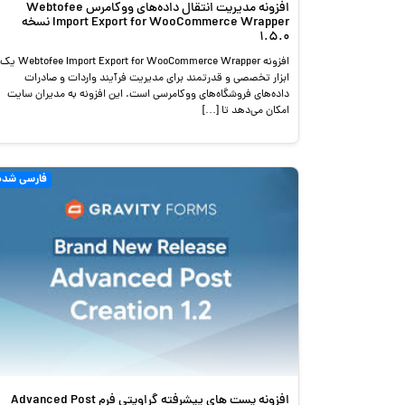
افزونه مدیریت انتقال داده‌های ووکامرس Webtofee
Import Export for WooCommerce Wrapper نسخه
1.5.0
افزونه Webtofee Import Export for WooCommerce Wrapper یک
ابزار تخصصی و قدرتمند برای مدیریت فرآیند واردات و صادرات
داده‌های فروشگاه‌های ووکامرسی است. این افزونه به مدیران سایت
امکان می‌دهد تا […]
فارسی شده
افزونه پست های پیشرفته گراویتی فرم Advanced Post