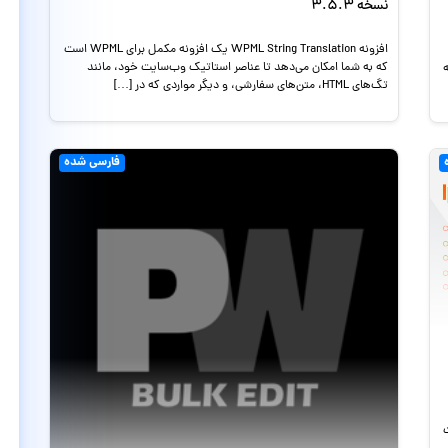
نسخه 3.5.3
افزونه WPML String Translation یک افزونه مکمل برای WPML است
که به شما امکان می‌دهد تا عناصر استاتیک وب‌سایت خود، مانند
ه
تگ‌های HTML، متن‌های سفارشی، و دیگر مواردی که در […]
فارسی شده