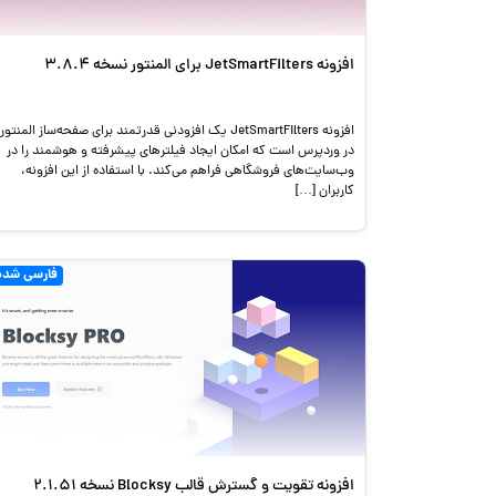
افزونه JetSmartFilters برای المنتور نسخه 3.8.4
افزونه JetSmartFilters یک افزودنی قدرتمند برای صفحه‌ساز المنتور
در وردپرس است که امکان ایجاد فیلترهای پیشرفته و هوشمند را در
وب‌سایت‌های فروشگاهی فراهم می‌کند. با استفاده از این افزونه،
کاربران […]
فارسی شده
افزونه تقویت و گسترش قالب Blocksy نسخه 2.1.51