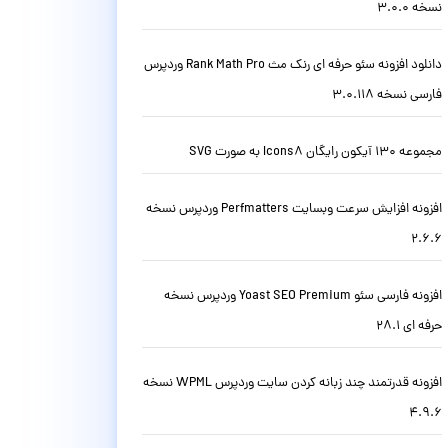
نسخه 3.0.0
دانلود افزونه سئو حرفه ای رنک مث Rank Math Pro وردپرس
فارسی نسخه 3.0.118
مجموعه 130 آیکون رایگان Icons8 به صورت SVG
افزونه افزایش سرعت وبسایت Perfmatters وردپرس نسخه
2.6.6
افزونه فارسی سئو Yoast SEO Premium وردپرس نسخه
حرفه ای 28.1
افزونه قدرتمند چند زبانه کردن سایت وردپرس WPML نسخه
4.9.6