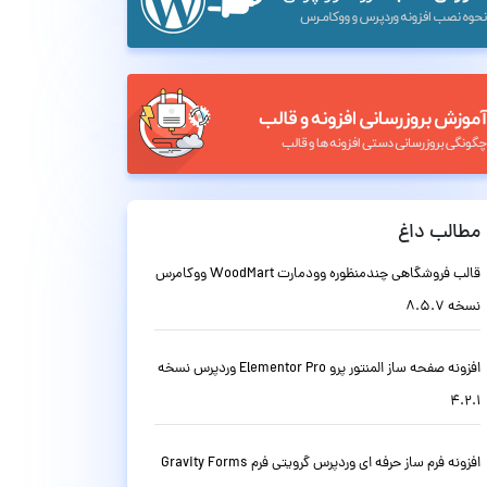
مطالب داغ
قالب فروشگاهی چندمنظوره وودمارت WoodMart ووکامرس
نسخه 8.5.7
افزونه صفحه ساز المنتور پرو Elementor Pro وردپرس نسخه
4.2.1
افزونه فرم ساز حرفه ای وردپرس گرویتی فرم Gravity Forms