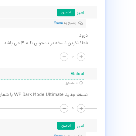
امیر
ادمین
پاسخ به
Abdoul
درود
فعلا آخرین نسخه در دسترس ۴.۰.۱۱ می باشد.
۰
Abdoul
۱۱ ماه قبل
نسخه جدید WP Dark Mode Ultimate با شماره ۴.۰.۱۲ منتشر شد و لایسنس آن در حال تمدید است.
۰
امیر
ادمین