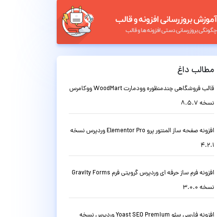
مطالب داغ
قالب فروشگاهی چندمنظوره وودمارت WoodMart ووکامرس
نسخه 8.5.7
افزونه صفحه ساز المنتور پرو Elementor Pro وردپرس نسخه
4.2.1
افزونه فرم ساز حرفه ای وردپرس گرویتی فرم Gravity Forms
نسخه 3.0.0
افزونه فارسی سئو Yoast SEO Premium وردپرس نسخه