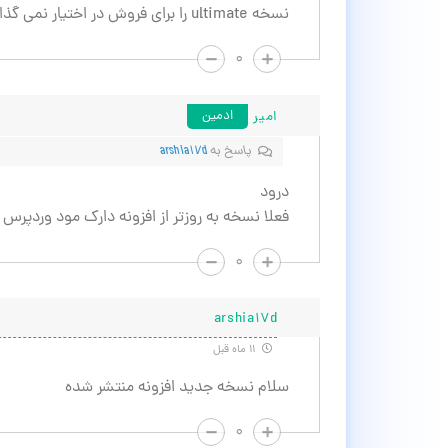
نسخه ultimate را برای فروش در اختیار نمی گذارید؟
۰
امیر
ادمین
پاسخ به
arshia17d
درود
فعلا نسخه به روزتر از افزونه دارک مود وردپر
۰
arshia17d
۱۱ ماه قبل
سلام نسخه جدید افزونه منتشر شده
۰