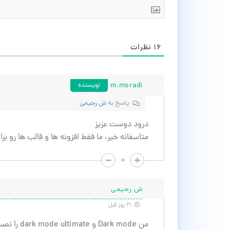
۱۶
نظرات
m.moradi
نویسنده
پاسخ به
ش رحیمی
درود دوست عزیز
متاسفانه خیر، ما فقط افزونه ها و قالب ها رو ب
۰
ش رحیمی
۲۱ روز قبل
من rk mode