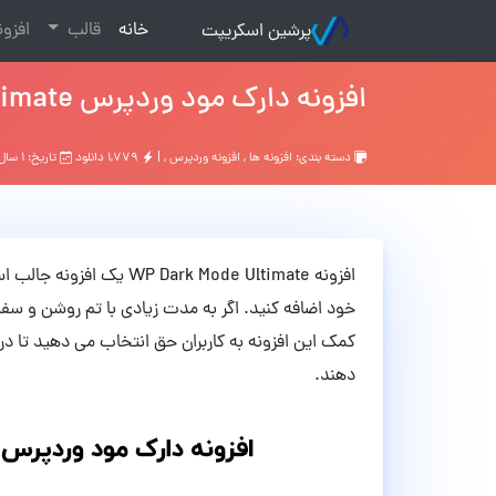
(current)
خانه
قالب
افزو
پرشین اسکریپت
افزونه دارک مود وردپرس WP Dark Mode Ultimate نسخه 4.0.11
دسته بندی:
افزونه ها
,
افزونه وردپرس
, |
۱,۷۷۹ دانلود
تاریخ: ۱ سال قبل
افزونه ark Mode Ultimate
خود اضافه کنید. اگر به مدت زیادی با تم روشن و سفی
کمک این افزونه به کاربران حق انتخاب می دهید تا در 
دهند.