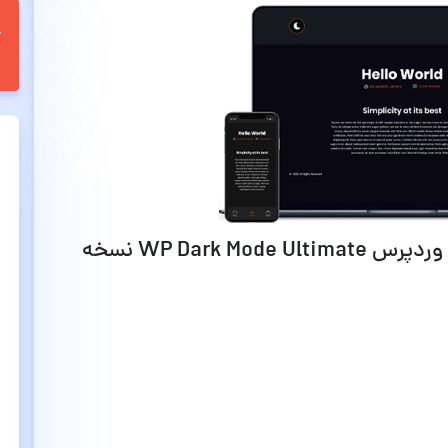
قابلیت ها و امکانات افزونه دارک مود وردپرس WP Dark Mode Ultimate نسخه