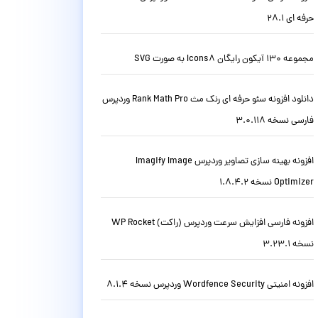
حرفه ای 28.1
مجموعه 130 آیکون رایگان Icons8 به صورت SVG
دانلود افزونه سئو حرفه ای رنک مث Rank Math Pro وردپرس
فارسی نسخه 3.0.118
افزونه بهینه سازی تصاویر وردپرس Imagify Image
Optimizer نسخه 1.8.4.2
افزونه فارسی افزایش سرعت وردپرس (راکت) WP Rocket
نسخه 3.23.1
افزونه امنیتی Wordfence Security وردپرس نسخه 8.1.4