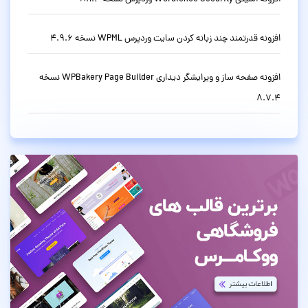
افزونه قدرتمند چند زبانه کردن سایت وردپرس WPML نسخه 4.9.6
افزونه صفحه ساز و ویرایشگر دیداری WPBakery Page Builder نسخه
8.7.4