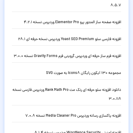
8.5.7
افزونه صفحه ساز المنتور پرو Elementor Pro وردپرس نسخه 4.2.1
افزونه فارسی سئو Yoast SEO Premium وردپرس نسخه حرفه ای 28.1
افزونه فرم ساز حرفه ای وردپرس گرویتی فرم Gravity Forms نسخه 3.0.0
مجموعه 130 آیکون رایگان Icons8 به صورت SVG
دانلود افزونه سئو حرفه ای رنک مث Rank Math Pro وردپرس فارسی نسخه
3.0.118
افزونه پاکسازی رسانه وردپرس Media Cleaner Pro نسخه 7.0.8
افزونه امنیتی Wordfence Security وردپرس نسخه 8.1.4