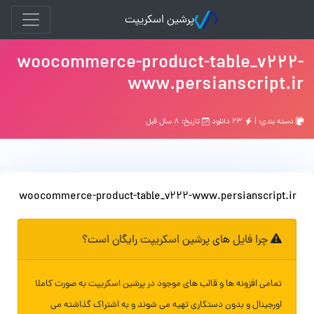
پرشین اسکریپت
woocommerce-product-table_v222-
www.persianscript.ir
دسته بندی: |
۲۳ دانلود
تاریخ: ۸ سال قبل
woocommerce-product-table_v222-www.persianscript.ir
چرا فایل های پرشین اسکریپت رایگان است؟
تمامی افزونه ها و قالب های موجود در پرشین اسکریپت به صورت کاملا
اورجینال و بدون دستکاری تهیه می شوند و به اشتراک گذاشته می