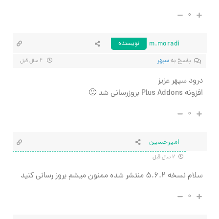
۰
m.moradi
نویسنده
پاسخ به
سپهر
۲ سال قبل
درود سپهر عزیز
افزونه Plus Addons بروزرسانی شد 🙂
۰
امیرحسین
۲ سال قبل
سلام نسخه ۵.۶.۲ منتشر شده ممنون میشم بروز رسانی کنید
۰