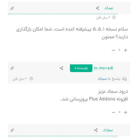
عماد
۲ سال قبل
سلام نسخه ۵.۵.۱ پیشرفته آمده است، شما امکان بارگذاری
دارید؟ ممنون
۰
m.moradi
نویسنده
پاسخ به
سجاد
۲ سال قبل
درود سجاد عزیز
افزونه Plus Addons بروزرسانی شد.
۰
سجاد