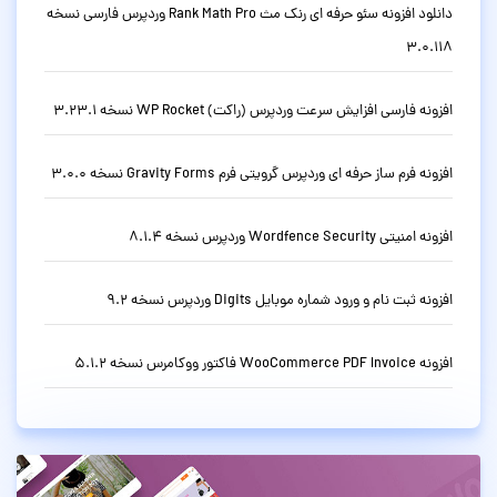
دانلود افزونه سئو حرفه ای رنک مث Rank Math Pro وردپرس فارسی نسخه
3.0.118
افزونه فارسی افزایش سرعت وردپرس (راکت) WP Rocket نسخه 3.23.1
افزونه فرم ساز حرفه ای وردپرس گرویتی فرم Gravity Forms نسخه 3.0.0
افزونه امنیتی Wordfence Security وردپرس نسخه 8.1.4
افزونه ثبت نام و ورود شماره موبایل Digits وردپرس نسخه 9.2
افزونه WooCommerce PDF Invoice فاکتور ووکامرس نسخه 5.1.2