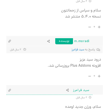
۲ سال قبل
سلام و سپاس از زحماتتون
نسخه ۵.۴.۰ منتشر شد
۰
m.moradi
نویسنده
پاسخ به
سید فرامرز
۲ سال قبل
درود سید عزیز
افزونه Plus Addons بروزرسانی شد.
۰
سید فرامرز
۲ سال قبل
سلام، ورژن جدید اومده