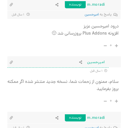
m.moradi
نویسنده
پاسخ به
امیرحسین
۱ سال قبل
درود امیرحسین عزیز
افزونه Plus Addons بروزرسانی شد 🙂
۰
امیرحسین
۱ سال قبل
سلام، ممنون از زحمات شما، نسخه جدید منتشر شده اگر ممکنه
بروز بفرمایید
۰
m.moradi
نویسنده
پاسخ به
امیرحسین
۱ سال قبل