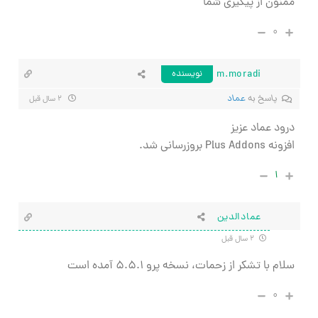
ممنون از پیگیری شما
۰
m.moradi
نویسنده
پاسخ به
عماد
۲ سال قبل
درود عماد عزیز
افزونه Plus Addons بروزرسانی شد.
۱
عمادالدین
۲ سال قبل
سلام با تشکر از زحمات، نسخه پرو ۵.۵.۱ آمده است
۰