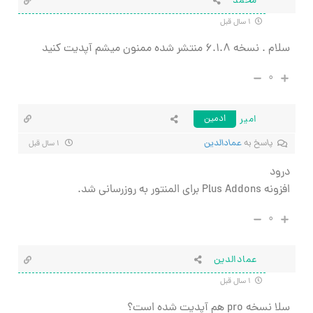
محمد
۱ سال قبل
سلام . نسخه ۶.۱.۸ منتشر شده ممنون میشم آپدیت کنید
۰
امیر
ادمین
پاسخ به
عمادالدین
۱ سال قبل
درود
افزونه Plus Addons برای المنتور به روزرسانی شد.
۰
عمادالدین
۱ سال قبل
سلا نسخه pro هم آپدیت شده است؟