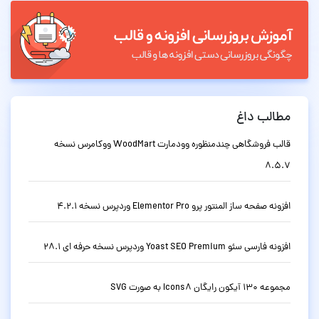
مطالب داغ
قالب فروشگاهی چندمنظوره وودمارت WoodMart ووکامرس نسخه
8.5.7
افزونه صفحه ساز المنتور پرو Elementor Pro وردپرس نسخه 4.2.1
افزونه فارسی سئو Yoast SEO Premium وردپرس نسخه حرفه ای 28.1
مجموعه 130 آیکون رایگان Icons8 به صورت SVG