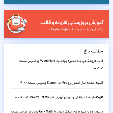
مطالب داغ
قالب فروشگاهی چندمنظوره وودمارت WoodMart ووکامرس نسخه
8.5.7
افزونه صفحه ساز المنتور پرو Elementor Pro وردپرس نسخه 4.2.1
افزونه فرم ساز حرفه ای وردپرس گرویتی فرم Gravity Forms نسخه 3.0.0
دانلود افزونه سئو حرفه ای رنک مث Rank Math Pro وردپرس فارسی نسخه