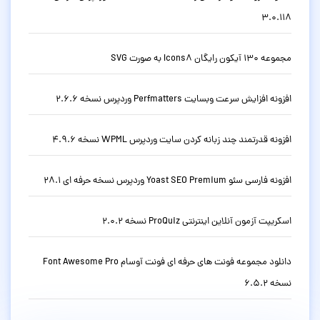
3.0.118
مجموعه 130 آیکون رایگان Icons8 به صورت SVG
افزونه افزایش سرعت وبسایت Perfmatters وردپرس نسخه 2.6.6
افزونه قدرتمند چند زبانه کردن سایت وردپرس WPML نسخه 4.9.6
افزونه فارسی سئو Yoast SEO Premium وردپرس نسخه حرفه ای 28.1
اسکریپت آزمون آنلاین اینترنتی ProQuiz نسخه 2.0.2
دانلود مجموعه فونت های حرفه ای فونت آوسام Font Awesome Pro
نسخه 6.5.2