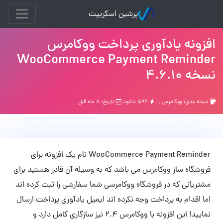
پرشین اسکریپت
افزونه یادآوری پرداخت ووکامرس
WooCommerce Payment Reminder
نسخه 4.6.10
دسته بندی:
ووکامرس
, |
۵۹۲ دانلود
تاریخ: ۸ ماه قبل
WooCommerce Payment Reminder نام یک افزونه برای
فروشگاه ساز ووکامرس می باشد که به وسیله آن قادر هستید برای
مشتریانی که در فروشگاه ووکامرسی شما سفارشی را ثبت کرده اند
اما اقدام به پرداخت وجه نکرده اند ایمیل یادآوری پرداخت ارسال
نمایید! این افزونه با ووکامرس 2.4 نیز سازگاری کامل دارد و