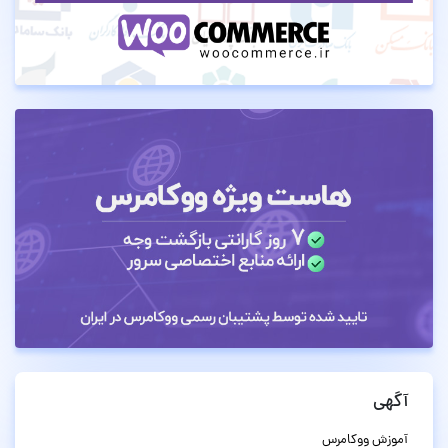
آگهی
آموزش ووکامرس