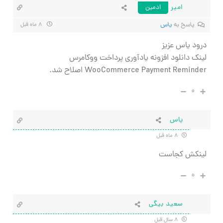
امیر
ادمین
پاسخ به
یاس
۸ ماه قبل
درود یاس عزیز
لینک دانلود افزونه یادآوری پرداخت ووکامرس
WooCommerce Payment Reminder اصلاح شد.
۰
یاس
۸ ماه قبل
لینکش کجاست
۰
سعید بیگی
۸ سال قبل