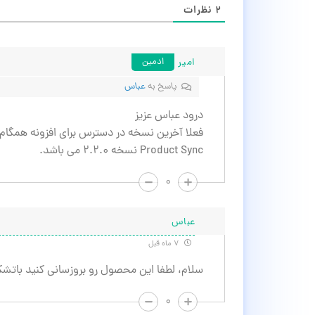
۲
نظرات
امیر
ادمین
پاسخ به
عباس
درود عباس عزیز
Product Sync نسخه 2.2.0 می باشد.
۰
عباس
۷ ماه قبل
سلام، لطفا این محصول رو بروزسانی کنید باتشک
۰