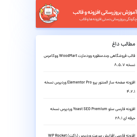
مطالب داغ
قالب فروشگاهی چندمنظوره وودمارت WoodMart ووکامرس
نسخه 8.5.7
افزونه صفحه ساز المنتور پرو Elementor Pro وردپرس نسخه
4.2.1
افزونه فارسی سئو Yoast SEO Premium وردپرس نسخه
حرفه ای 28.1
افزونه فارسی افزایش سرعت وردپرس (راکت) WP Rocket