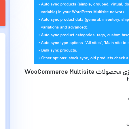
قابلیت ها و امکانات افزونه همگام سازی محصولات WooCommerce Multisite
ه