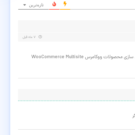
تازه‌ترین
۷ ماه قبل
فعلا آخرین نسخه در دسترس برای افزونه همگام سازی محصولات ووکامرس WooCommerce Multisite
ر