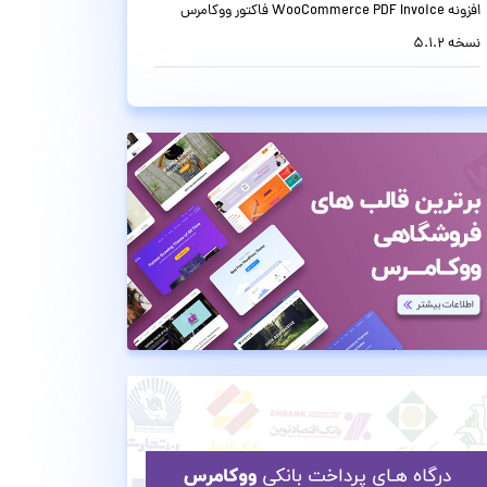
افزونه WooCommerce PDF Invoice فاکتور ووکامرس
نسخه 5.1.2