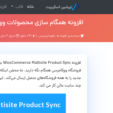
(current)
خانه
قالب
افزو
پرشین اسکریپت
افزونه همگام سازی محصولات ووکامرس ommerce Multisite Product Sync
دسته بندی:
افزونه ها
,
افزونه وردپرس
, |
۶۴۱ دانلود
تاریخ: ۳ سال قبل
افزو
فروشگاه ووکامرسی همگام نگه دارید.
به محض اینکه 
جدید را به همه فروشگاه‌های متصل ارسال می‌کند.
ای
چند سایت عالی کار می کند.