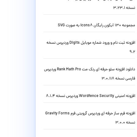
نسخه 3.23.1
مجموعه 130 آیکون رایگان Icons8 به صورت SVG
افزونه ثبت نام و ورود شماره موبایل Digits وردپرس نسخه
9.2
دانلود افزونه سئو حرفه ای رنک مث Rank Math Pro وردپرس
فارسی نسخه 3.0.118
افزونه امنیتی Wordfence Security وردپرس نسخه 8.1.4
افزونه فرم ساز حرفه ای وردپرس گرویتی فرم Gravity Forms
نسخه 3.0.0