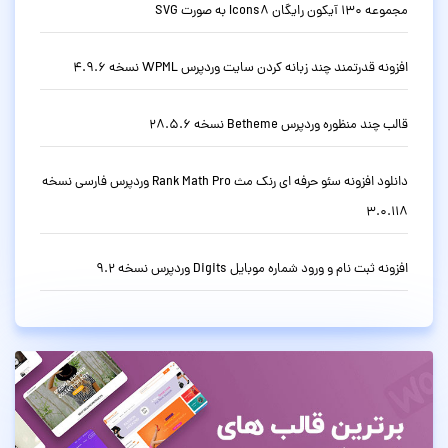
مجموعه 130 آیکون رایگان Icons8 به صورت SVG
افزونه قدرتمند چند زبانه کردن سایت وردپرس WPML نسخه 4.9.6
قالب چند منظوره وردپرس Betheme نسخه 28.5.6
دانلود افزونه سئو حرفه ای رنک مث Rank Math Pro وردپرس فارسی نسخه
3.0.118
افزونه ثبت نام و ورود شماره موبایل Digits وردپرس نسخه 9.2