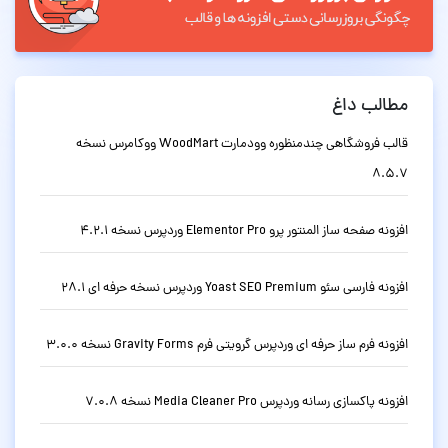
مطالب داغ
قالب فروشگاهی چندمنظوره وودمارت WoodMart ووکامرس نسخه
8.5.7
افزونه صفحه ساز المنتور پرو Elementor Pro وردپرس نسخه 4.2.1
افزونه فارسی سئو Yoast SEO Premium وردپرس نسخه حرفه ای 28.1
افزونه فرم ساز حرفه ای وردپرس گرویتی فرم Gravity Forms نسخه 3.0.0
افزونه پاکسازی رسانه وردپرس Media Cleaner Pro نسخه 7.0.8