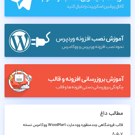
مطالب داغ
قالب فروشگاهی چندمنظوره وودمارت WoodMart ووکامرس نسخه
8.5.7