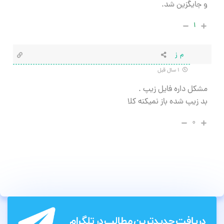
و جایگزین شد.
۱
م ز
۱ سال قبل
مشکل داره فایل زیپ .
بد زیپ شده باز نمیکنه کلا
۰