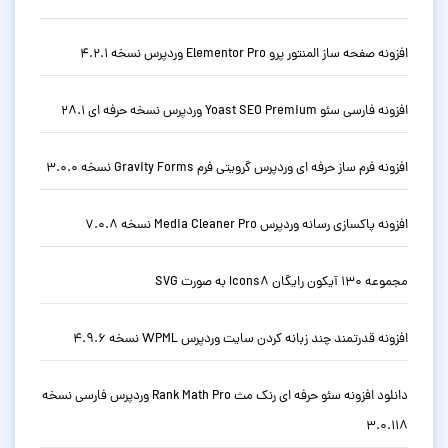
افزونه صفحه ساز المنتور پرو Elementor Pro وردپرس نسخه 4.2.1
افزونه فارسی سئو Yoast SEO Premium وردپرس نسخه حرفه ای 28.1
افزونه فرم ساز حرفه ای وردپرس گرویتی فرم Gravity Forms نسخه 3.0.0
افزونه پاکسازی رسانه وردپرس Media Cleaner Pro نسخه 7.0.8
مجموعه 130 آیکون رایگان Icons8 به صورت SVG
افزونه قدرتمند چند زبانه کردن سایت وردپرس WPML نسخه 4.9.6
دانلود افزونه سئو حرفه ای رنک مث Rank Math Pro وردپرس فارسی نسخه
3.0.118