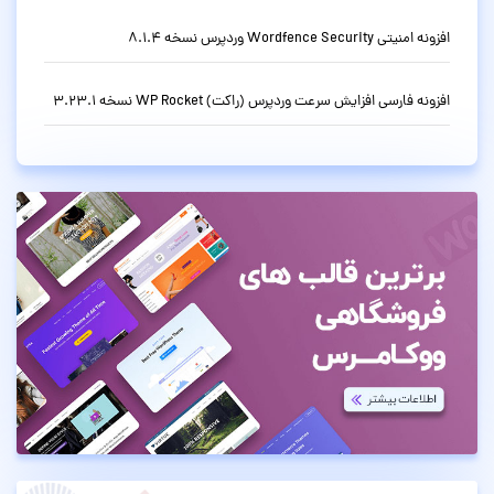
افزونه امنیتی Wordfence Security وردپرس نسخه 8.1.4
افزونه فارسی افزایش سرعت وردپرس (راکت) WP Rocket نسخه 3.23.1