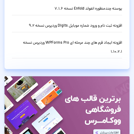
پوسته چندمنظوره انفولد Enfold نسخه 7.1.6
افزونه ثبت نام و ورود شماره موبایل Digits وردپرس نسخه 9.2
افزونه ایجاد فرم های چند مرحله ای WPForms Pro وردپرس نسخه
1.10.2.1