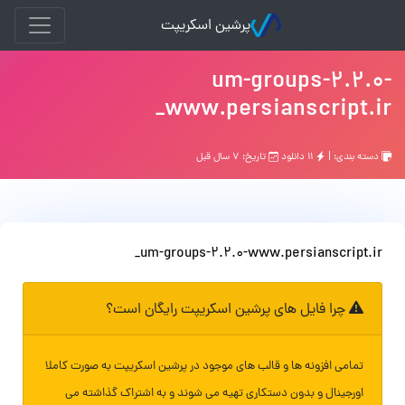
پرشین اسکریپت
um-groups-2.2.0-
www.persianscript.ir_
دسته بندی: |
۱۱ دانلود
تاریخ: ۷ سال قبل
um-groups-2.2.0-www.persianscript.ir_
چرا فایل های پرشین اسکریپت رایگان است؟
تمامی افزونه ها و قالب های موجود در پرشین اسکریپت به صورت کاملا
اورجینال و بدون دستکاری تهیه می شوند و به اشتراک گذاشته می