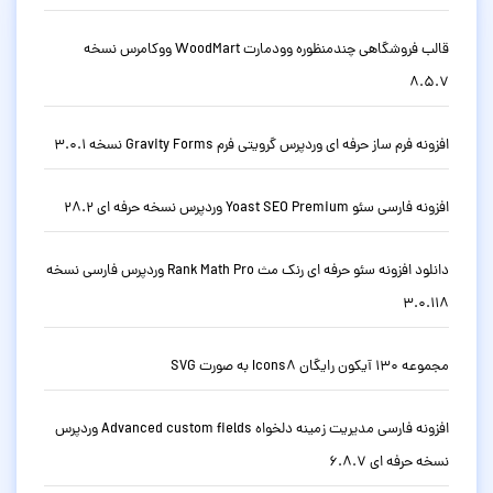
قالب فروشگاهی چندمنظوره وودمارت WoodMart ووکامرس نسخه
8.5.7
افزونه فرم ساز حرفه ای وردپرس گرویتی فرم Gravity Forms نسخه 3.0.1
افزونه فارسی سئو Yoast SEO Premium وردپرس نسخه حرفه ای 28.2
دانلود افزونه سئو حرفه ای رنک مث Rank Math Pro وردپرس فارسی نسخه
3.0.118
مجموعه 130 آیکون رایگان Icons8 به صورت SVG
افزونه فارسی مدیریت زمینه دلخواه Advanced custom fields وردپرس
نسخه حرفه ای 6.8.7