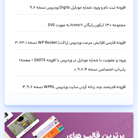
افزونه ثبت نام و ورود شماره موبایل Digits وردپرس نسخه 9.2
مجموعه 130 آیکون رایگان Icons8 به صورت SVG
افزونه فارسی افزایش سرعت وردپرس (راکت) WP Rocket نسخه 3.23.1
ورود و عضویت با شماره موبایل در وردپرس با افزونه DIGITS + صفحه/
پاپ‌آپ اختصاصی نسخه 0.9.2.4
افزونه قدرتمند چند زبانه کردن سایت وردپرس WPML نسخه 4.9.6