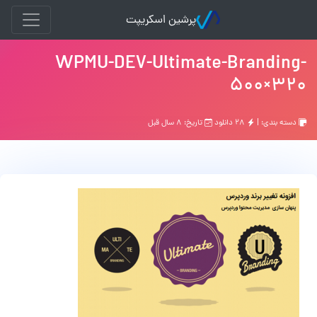
پرشین اسکریپت
WPMU-DEV-Ultimate-Branding-
500×320
دسته بندی: |
۲۸ دانلود
تاریخ: ۸ سال قبل