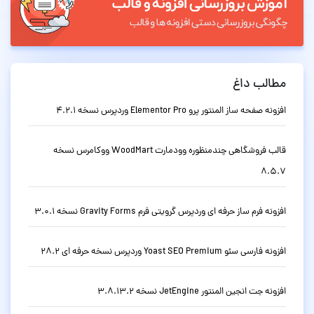
مطالب داغ
افزونه صفحه ساز المنتور پرو Elementor Pro وردپرس نسخه 4.2.1
قالب فروشگاهی چندمنظوره وودمارت WoodMart ووکامرس نسخه
8.5.7
افزونه فرم ساز حرفه ای وردپرس گرویتی فرم Gravity Forms نسخه 3.0.1
افزونه فارسی سئو Yoast SEO Premium وردپرس نسخه حرفه ای 28.2
افزونه جت انجین المنتور JetEngine نسخه 3.8.13.2