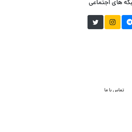
که های اجتماعی
تماس با ما
هاست وردپرس
فراداده