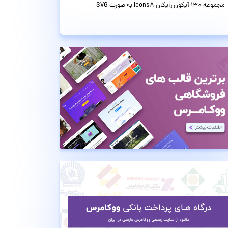
مجموعه 130 آیکون رایگان Icons8 به صورت SVG