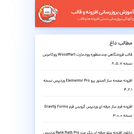
مطالب داغ
قالب فروشگاهی چندمنظوره وودمارت WoodMart ووکامرس
نسخه 8.5.7
افزونه صفحه ساز المنتور پرو Elementor Pro وردپرس نسخه
4.2.1
افزونه فرم ساز حرفه ای وردپرس گرویتی فرم Gravity Forms
نسخه 3.0.0
دانلود افزونه سئو حرفه ای رنک مث Rank Math Pro وردپرس