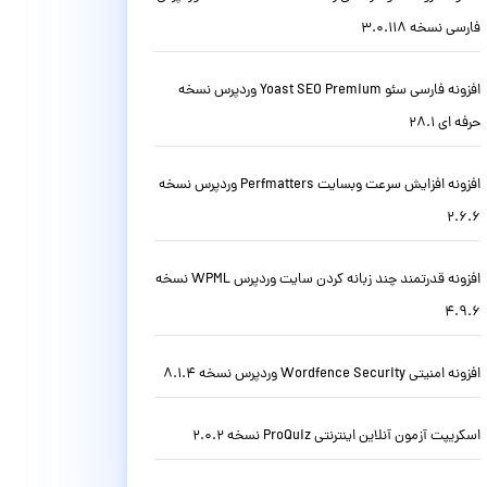
فارسی نسخه 3.0.118
افزونه فارسی سئو Yoast SEO Premium وردپرس نسخه
حرفه ای 28.1
افزونه افزایش سرعت وبسایت Perfmatters وردپرس نسخه
2.6.6
افزونه قدرتمند چند زبانه کردن سایت وردپرس WPML نسخه
4.9.6
افزونه امنیتی Wordfence Security وردپرس نسخه 8.1.4
اسکریپت آزمون آنلاین اینترنتی ProQuiz نسخه 2.0.2