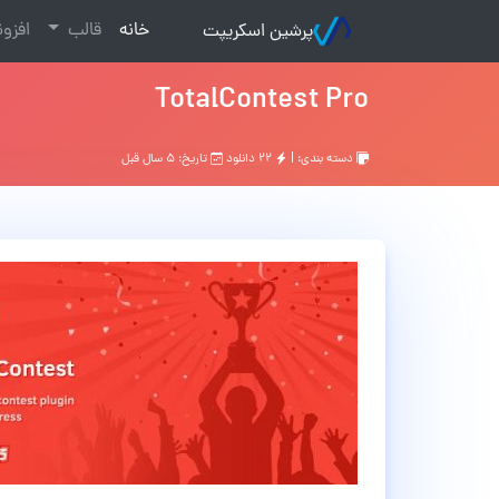
(current)
خانه
قالب
افزو
پرشین اسکریپت
TotalContest Pro
دسته بندی: |
۲۲ دانلود
تاریخ: ۵ سال قبل