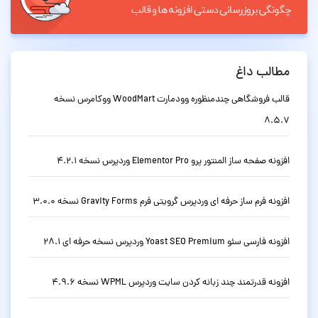
مطالب داغ
قالب فروشگاهی چندمنظوره وودمارت WoodMart ووکامرس نسخه
8.5.7
افزونه صفحه ساز المنتور پرو Elementor Pro وردپرس نسخه 4.2.1
افزونه فرم ساز حرفه ای وردپرس گرویتی فرم Gravity Forms نسخه 3.0.0
افزونه فارسی سئو Yoast SEO Premium وردپرس نسخه حرفه ای 28.1
افزونه قدرتمند چند زبانه کردن سایت وردپرس WPML نسخه 4.9.6