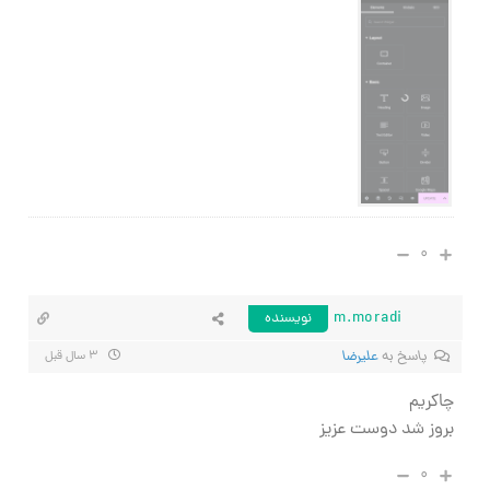
۰
m.moradi
نویسنده
پاسخ به
علیرضا
۳ سال قبل
چاکریم
بروز شد دوست عزیز
۰