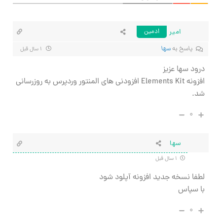
امیر
ادمین
پاسخ به
سها
۱ سال قبل
درود سها عزیز
افزونه Elements Kit افزودنی های المنتور وردپرس به روزرسانی
شد.
۰
سها
۱ سال قبل
لطفا نسخه جدید افزونه آپلود شود
با سپاس
۰