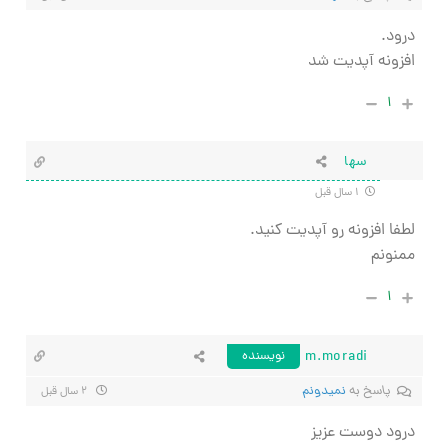
درود.
افزونه آپدیت شد
۱
سها
۱ سال قبل
لطفا افزونه رو آپدیت کنید.
ممنونم
۱
m.moradi
نویسنده
پاسخ به
نمیدونم
۲ سال قبل
درود دوست عزیز