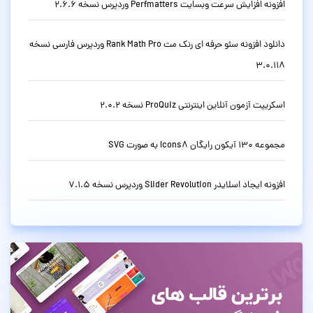
افزونه افزایش سرعت وبسایت Perfmatters وردپرس نسخه 2.6.6
دانلود افزونه سئو حرفه ای رنک مث Rank Math Pro وردپرس فارسی نسخه
3.0.118
اسکریپت آزمون آنلاین اینترنتی ProQuiz نسخه 2.0.2
مجموعه 130 آیکون رایگان Icons8 به صورت SVG
افزونه ایجاد اسلایدر Slider Revolution وردپرس نسخه 7.1.5