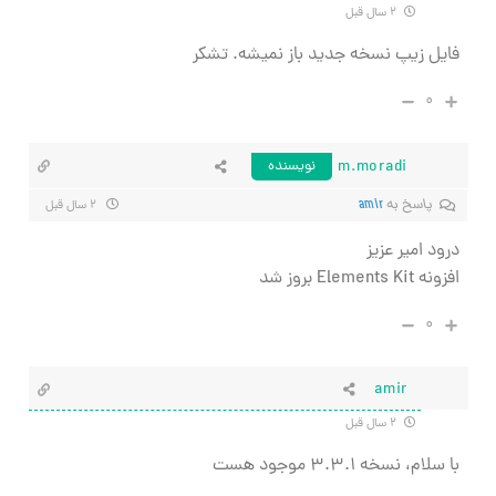
۲ سال قبل
فایل زیپ نسخه جدید باز نمیشه. تشکر
۰
m.moradi
نویسنده
پاسخ به
amir
۲ سال قبل
درود امیر عزیز
افزونه Elements Kit بروز شد
۰
amir
۲ سال قبل
با سلام، نسخه ۳.۳.۱ موجود هست