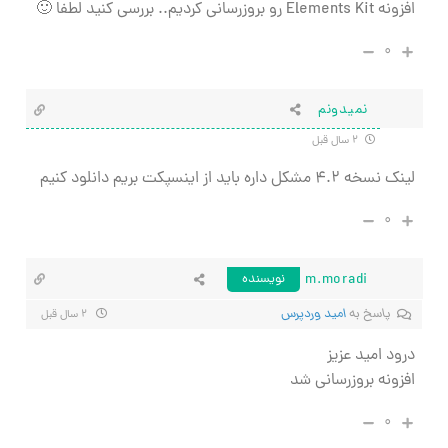
افزونه Elements Kit رو بروزرسانی کردیم.. بررسی کنید لطفا 🙂
۰
نمیدونم
۲ سال قبل
لینک نسخه ۴.۲ مشکل داره باید از اینسپکت بریم دانلود کنیم
۰
m.moradi
نویسنده
پاسخ به
امید وردپرس
۲ سال قبل
درود امید عزیز
افزونه بروزرسانی شد
۰