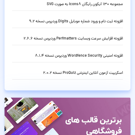
مجموعه 130 آیکون رایگان Icons8 به صورت SVG
افزونه ثبت نام و ورود شماره موبایل Digits وردپرس نسخه 9.2
افزونه افزایش سرعت وبسایت Perfmatters وردپرس نسخه 2.6.6
افزونه امنیتی Wordfence Security وردپرس نسخه 8.1.4
اسکریپت آزمون آنلاین اینترنتی ProQuiz نسخه 2.0.2