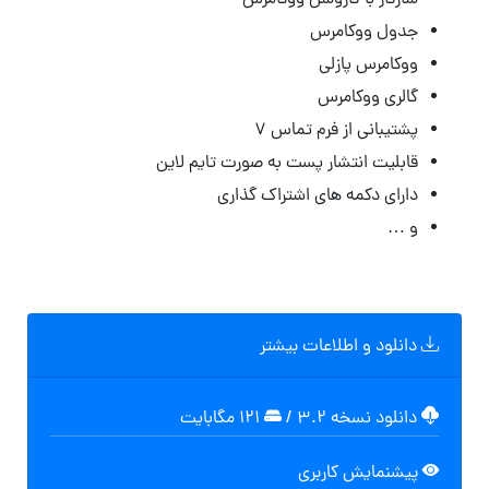
سازگار با
کاروسل ووکامرس
جدول ووکامرس
ووکامرس پازلی
گالری ووکامرس
پشتیبانی از
فرم تماس ۷
قابلیت انتشار
پست به صورت تایم لاین
دارای
دکمه های اشتراک گذاری
و …
دانلود و اطلاعات بیشتر
دانلود نسخه ۳.۲
/
۱۲۱ مگابایت
پیشنمایش کاربری