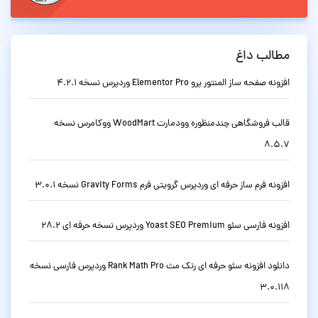
مطالب داغ
افزونه صفحه ساز المنتور پرو Elementor Pro وردپرس نسخه 4.2.1
قالب فروشگاهی چندمنظوره وودمارت WoodMart ووکامرس نسخه
8.5.7
افزونه فرم ساز حرفه ای وردپرس گرویتی فرم Gravity Forms نسخه 3.0.1
افزونه فارسی سئو Yoast SEO Premium وردپرس نسخه حرفه ای 28.2
دانلود افزونه سئو حرفه ای رنک مث Rank Math Pro وردپرس فارسی نسخه
3.0.118