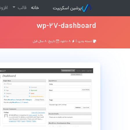
(current)
خانه
قالب
افزو
پرشین اسکریپت
wp-27-dashboard
دسته بندی: |
۸ دانلود
تاریخ: ۸ سال قبل