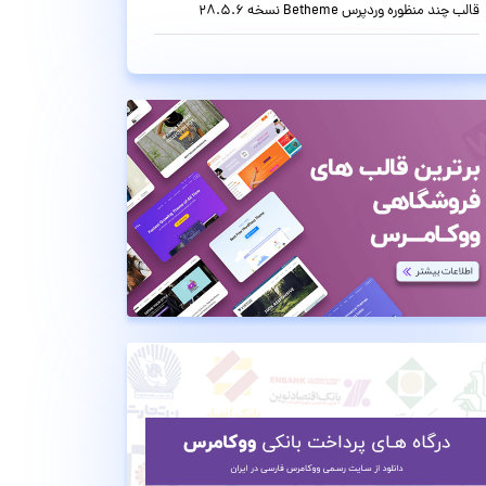
قالب چند منظوره وردپرس Betheme نسخه 28.5.6