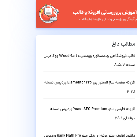
مطالب داغ
قالب فروشگاهی چندمنظوره وودمارت WoodMart ووکامرس
نسخه 8.5.7
افزونه صفحه ساز المنتور پرو Elementor Pro وردپرس نسخه
4.2.1
افزونه فارسی سئو Yoast SEO Premium وردپرس نسخه
حرفه ای 28.1
دانلود افزونه سئو حرفه ای رنک مث Rank Math Pro وردپرس