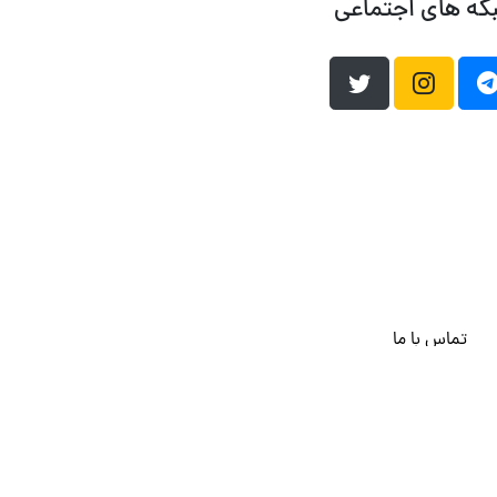
که های اجتماعی
تماس با ما
هاست وردپرس
فراداده