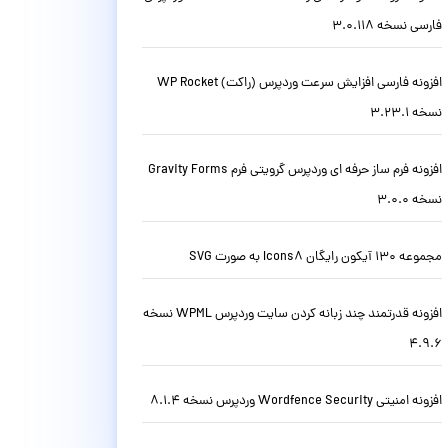
فارسی نسخه 3.0.118
افزونه فارسی افزایش سرعت وردپرس (راکت) WP Rocket
نسخه 3.23.1
افزونه فرم ساز حرفه ای وردپرس گرویتی فرم Gravity Forms
نسخه 3.0.0
مجموعه 130 آیکون رایگان Icons8 به صورت SVG
افزونه قدرتمند چند زبانه کردن سایت وردپرس WPML نسخه
4.9.6
افزونه امنیتی Wordfence Security وردپرس نسخه 8.1.4