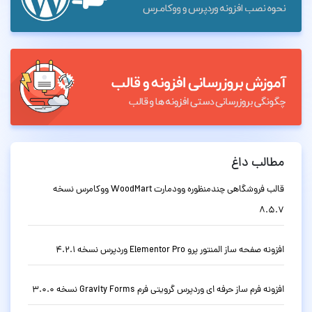
مطالب داغ
قالب فروشگاهی چندمنظوره وودمارت WoodMart ووکامرس نسخه
8.5.7
افزونه صفحه ساز المنتور پرو Elementor Pro وردپرس نسخه 4.2.1
افزونه فرم ساز حرفه ای وردپرس گرویتی فرم Gravity Forms نسخه 3.0.0