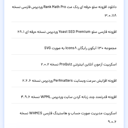
دانلود افزونه سئو حرفه ای رنک مث Rank Math Pro وردپرس فارسی نسخه
3.0.118
افزونه فارسی سئو Yoast SEO Premium وردپرس نسخه حرفه ای 28.1
مجموعه 130 آیکون رایگان Icons8 به صورت SVG
اسکریپت آزمون آنلاین اینترنتی ProQuiz نسخه 2.0.2
افزونه افزایش سرعت وبسایت Perfmatters وردپرس نسخه 2.6.6
افزونه قدرتمند چند زبانه کردن سایت وردپرس WPML نسخه 4.9.6
اسکریپت مدیریت صورت حساب و هاستینگ فارسی WHMCS نسخه
9.0.6