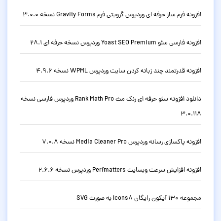
افزونه فرم ساز حرفه ای وردپرس گرویتی فرم Gravity Forms نسخه 3.0.0
افزونه فارسی سئو Yoast SEO Premium وردپرس نسخه حرفه ای 28.1
افزونه قدرتمند چند زبانه کردن سایت وردپرس WPML نسخه 4.9.6
دانلود افزونه سئو حرفه ای رنک مث Rank Math Pro وردپرس فارسی نسخه
3.0.118
افزونه پاکسازی رسانه وردپرس Media Cleaner Pro نسخه 7.0.8
افزونه افزایش سرعت وبسایت Perfmatters وردپرس نسخه 2.6.6
مجموعه 130 آیکون رایگان Icons8 به صورت SVG