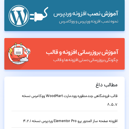
مطالب داغ
قالب فروشگاهی چندمنظوره وودمارت WoodMart ووکامرس نسخه
8.5.7
افزونه صفحه ساز المنتور پرو Elementor Pro وردپرس نسخه 4.2.1