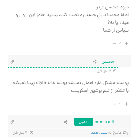
درود محسن عزیز
لطفا مجددا فایل جدید رو نصب کنید ببینید هنوز این ارور رو
میده یا نه؟
سپاس از شما
۰
محسن
۲ سال قبل
پوسته مشکل داره اعمال نمیشه پوشه style.css پیدا نمیکنه
با تشکر از تیم پرشین اسکریپت
۰
m.moradi
ادمین
پاسخ به
سید احمد
۲ سال قبل