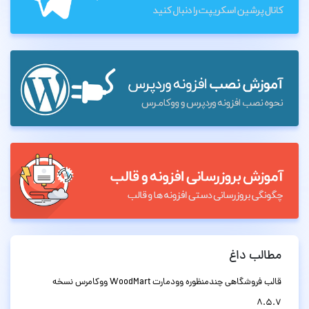
مطالب داغ
قالب فروشگاهی چندمنظوره وودمارت WoodMart ووکامرس نسخه
8.5.7