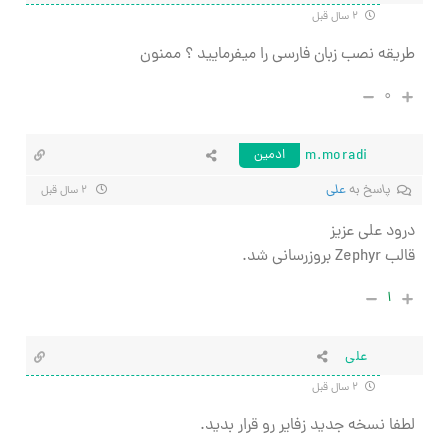
۲ سال قبل
طریقه نصب زبان فارسی را میفرمایید ؟ ممنون
۰
m.moradi
ادمین
پاسخ به
علی
۲ سال قبل
درود علی عزیز
قالب Zephyr بروزرسانی شد.
۱
علی
۲ سال قبل
لطفا نسخه جدید زفایر رو قرار بدید.