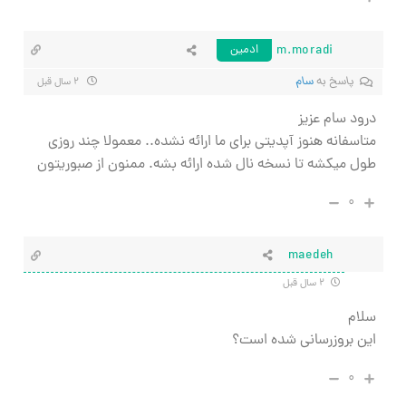
m.moradi
ادمین
پاسخ به
سام
۲ سال قبل
درود سام عزیز
متاسفانه هنوز آپدیتی برای ما ارائه نشده.. معمولا چند روزی
طول میکشه تا نسخه نال شده ارائه بشه. ممنون از صبوریتون
۰
maedeh
۲ سال قبل
سلام
این بروزرسانی شده است؟
۰