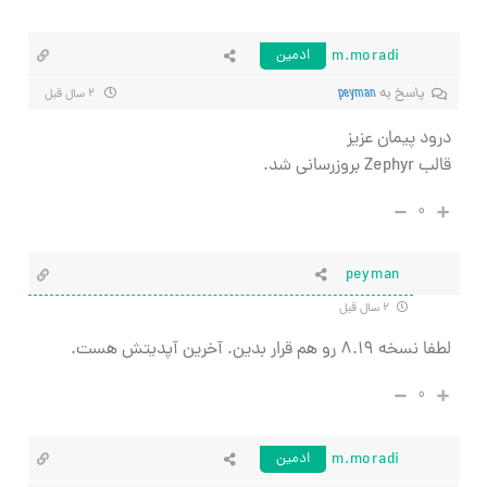
m.moradi
ادمین
پاسخ به
peyman
۲ سال قبل
درود پیمان عزیز
قالب Zephyr بروزرسانی شد.
۰
peyman
۲ سال قبل
لطفا نسخه ۸.۱۹ رو هم قرار بدین. آخرین آپدیتش هست.
۰
m.moradi
ادمین