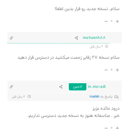
سلام. نسخه جدید رو قرار بدین لطفاا
۰
mohsenh88
۲ سال قبل
سلام نسخه ۲۷ زفایر زحمت میکشید در دسترس قرار دهید
۰
m.moradi
ادمین
پاسخ به
maedeh
۲ سال قبل
درود مائده عزیز
خبر . متاسفانه هنوز به نسخه جدید دسترسی نداریم.
۰