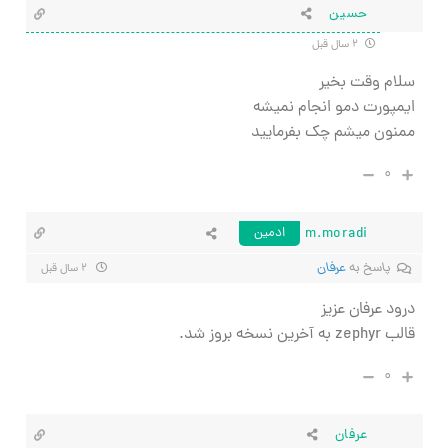
حسین
۲ سال قبل
سلام وقت بخیر
ایمپورت دمو انجام نمیشه
ممنون میشم چک بفرمایید
۰
m.moradi
ادمین
پاسخ به
عرفان
۲ سال قبل
درود عرفان عزیز
قالب zephyr به آخرین نسخه بروز شد.
۰
عرفان