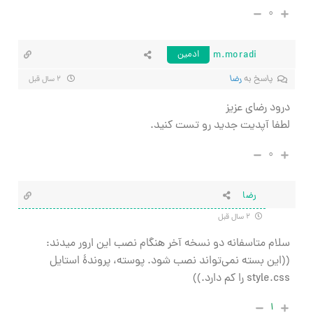
۰
m.moradi
ادمین
پاسخ به
رضا
۲ سال قبل
درود رضای عزیز
لطفا آپدیت جدید رو تست کنید.
۰
رضا
۲ سال قبل
سلام متاسفانه دو نسخه آخر هنگام نصب این ارور میدند:
((این بسته نمی‌تواند نصب شود. پوسته، پروندهٔ استایل
style.css را کم دارد.))
۱