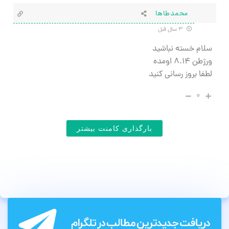
محمدطاها
۳ سال قبل
سلام خسته نباشید
ورژطن ۸.۱۴ اومده
لطفا بروز رسانی کنید
۰
بارگذاری کامنت بیشتر