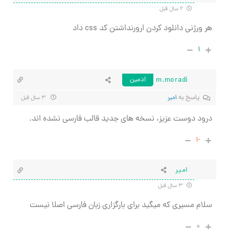
۲ سال قبل
هر ورژنی دانلود کردن ارورنداشتن کد css داد
۱
m.moradi
ادمین
پاسخ به
امیر
۳ سال قبل
درود دوست عزیز، نسخه های جدید قالب فارسی نشده اند.
-۱
امیر
۳ سال قبل
سلام مسیری که میگید برای بارگزاری زبان فارسی اصلا نیست
۰