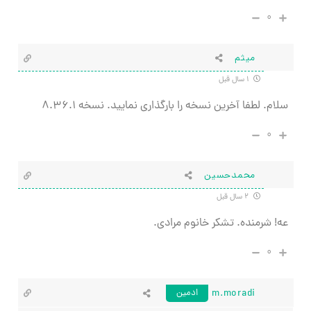
۰
میثم
۱ سال قبل
سلام. لطفا آخرین نسخه را بارگذاری نمایید. نسخه ۸.۳۶.۱
۰
محمدحسین
۲ سال قبل
عه! شرمنده. تشکر خانوم مرادی.
۰
m.moradi
ادمین