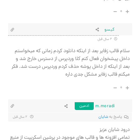
۰
کیسو
۲ سال قبل
سلام قالب زفایر بعد از اینکه دانلود کردم زمانی که میخواستم
داخل پیشخوان فعال کنم کلا وردپرس از دسترس خارج شد و
بعد از اینکه از داخل پوشه حذف کردم وردپرس درست شد. فکر
میکنم قالب زفایر مشکل جدی داره
۰
m.moradi
ادمین
پاسخ به
شایان
۲ سال قبل
درود شایان عزیز
تمامی افزونه ها و قالب های موجود در پرشین اسکریپت از منبع