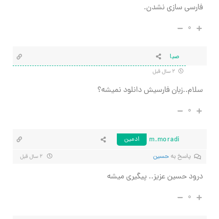
فارسی سازی نشدن.
۰
صبا
۲ سال قبل
سلام..زبان فارسیش دانلود نمیشه؟
۰
m.moradi
ادمین
پاسخ به
حسین
۲ سال قبل
درود حسین عزیز.. پیگیری میشه
۰