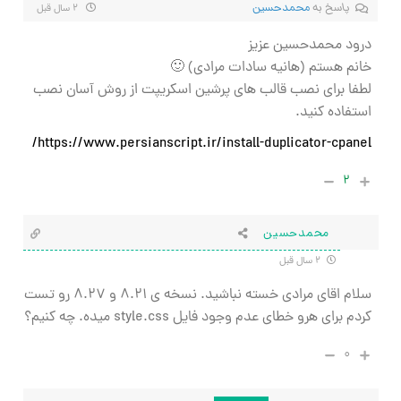
پاسخ به
محمدحسین
۲ سال قبل
درود محمدحسین عزیز
خانم هستم (هانیه سادات مرادی) 🙂
لطفا برای نصب قالب های پرشین اسکریپت از روش آسان نصب
استفاده کنید.
https://www.persianscript.ir/install-duplicator-cpanel/
۲
محمدحسین
۲ سال قبل
سلام اقای مرادی خسته نباشید. نسخه ی 8.21 و 8.27 رو تست
کردم برای هرو خطای عدم وجود فایل style.css میده. چه کنیم؟
۰