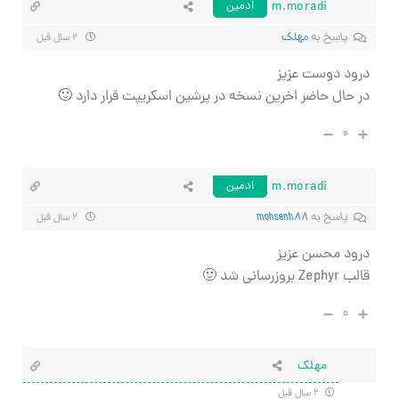
m.moradi
ادمین
پاسخ به
مهلک
۲ سال قبل
درود دوست عزیز
در حال حاضر اخرین نسخه در پرشین اسکریپت قرار دارد 🙂
۰
m.moradi
ادمین
پاسخ به
mohsenh88
۲ سال قبل
درود محسن عزیز
قالب Zephyr بروزرسانی شد 🙂
۰
مهلک
۲ سال قبل