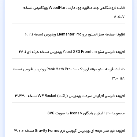
قالب فروشگاهی چندمنظوره وودمارت WoodMart ووکامرس نسخه
8.5.7
افزونه صفحه ساز المنتور پرو Elementor Pro وردپرس نسخه 4.2.1
افزونه فارسی سئو Yoast SEO Premium وردپرس نسخه حرفه ای 28.1
دانلود افزونه سئو حرفه ای رنک مث Rank Math Pro وردپرس فارسی نسخه
3.0.118
افزونه فارسی افزایش سرعت وردپرس (راکت) WP Rocket نسخه 3.23.1
مجموعه 130 آیکون رایگان Icons8 به صورت SVG
افزونه فرم ساز حرفه ای وردپرس گرویتی فرم Gravity Forms نسخه 3.0.0