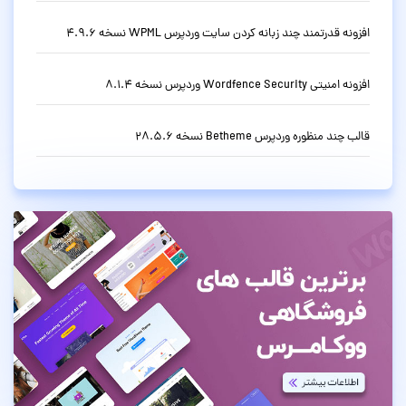
افزونه قدرتمند چند زبانه کردن سایت وردپرس WPML نسخه 4.9.6
افزونه امنیتی Wordfence Security وردپرس نسخه 8.1.4
قالب چند منظوره وردپرس Betheme نسخه 28.5.6