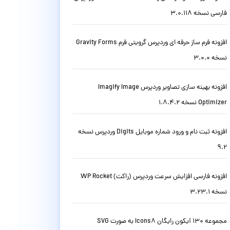
فارسی نسخه 3.0.118
افزونه فرم ساز حرفه ای وردپرس گرویتی فرم Gravity Forms
نسخه 3.0.0
افزونه بهینه سازی تصاویر وردپرس Imagify Image
Optimizer نسخه 1.8.4.2
افزونه ثبت نام و ورود شماره موبایل Digits وردپرس نسخه
9.2
افزونه فارسی افزایش سرعت وردپرس (راکت) WP Rocket
نسخه 3.23.1
مجموعه 130 آیکون رایگان Icons8 به صورت SVG