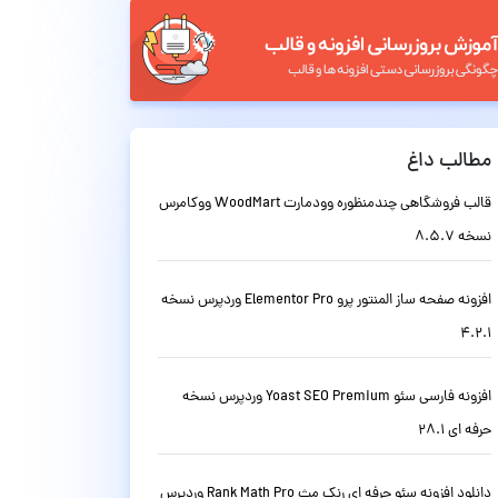
مطالب داغ
قالب فروشگاهی چندمنظوره وودمارت WoodMart ووکامرس
نسخه 8.5.7
افزونه صفحه ساز المنتور پرو Elementor Pro وردپرس نسخه
4.2.1
افزونه فارسی سئو Yoast SEO Premium وردپرس نسخه
حرفه ای 28.1
دانلود افزونه سئو حرفه ای رنک مث Rank Math Pro وردپرس