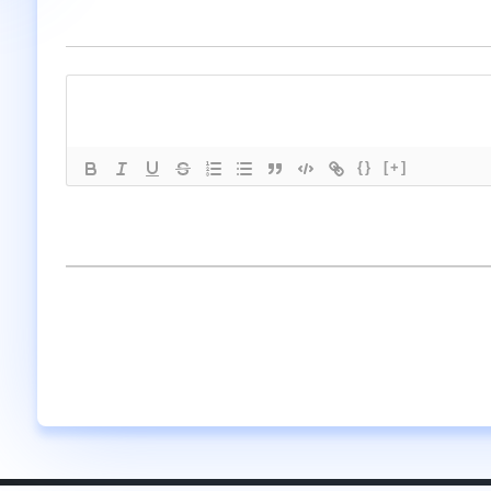
{}
[+]