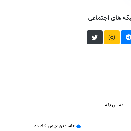
که های اجتماعی
تماس با ما
هاست وردپرس
فراداده