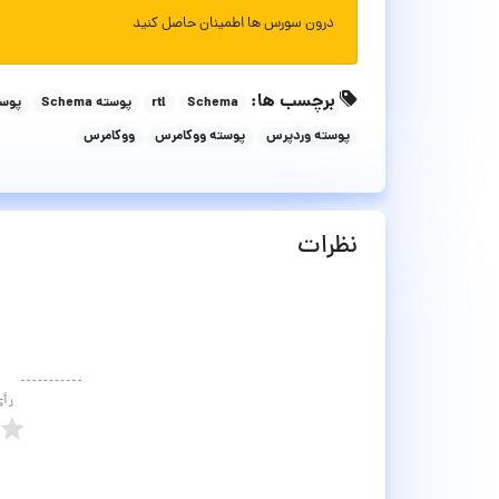
درون سورس ها اطمینان حاصل کنید
برچسب ها:
Schema
rtl
پوسته Schema
پوس
پوسته وردپرس
پوسته ووکامرس
ووکامرس
نظرات
رأ