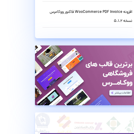
افزونه WooCommerce PDF Invoice فاکتور ووکامرس
نسخه 5.1.2