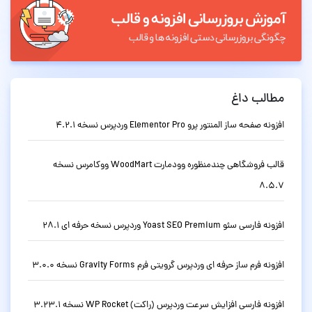
مطالب داغ
افزونه صفحه ساز المنتور پرو Elementor Pro وردپرس نسخه 4.2.1
قالب فروشگاهی چندمنظوره وودمارت WoodMart ووکامرس نسخه
8.5.7
افزونه فارسی سئو Yoast SEO Premium وردپرس نسخه حرفه ای 28.1
افزونه فرم ساز حرفه ای وردپرس گرویتی فرم Gravity Forms نسخه 3.0.0
افزونه فارسی افزایش سرعت وردپرس (راکت) WP Rocket نسخه 3.23.1