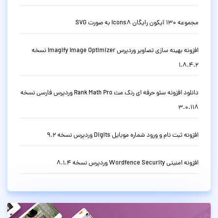
مجموعه 130 آیکون رایگان Icons8 به صورت SVG
افزونه بهینه سازی تصاویر وردپرس Imagify Image Optimizer نسخه
1.8.4.2
دانلود افزونه سئو حرفه ای رنک مث Rank Math Pro وردپرس فارسی نسخه
3.0.118
افزونه ثبت نام و ورود شماره موبایل Digits وردپرس نسخه 9.2
افزونه امنیتی Wordfence Security وردپرس نسخه 8.1.4