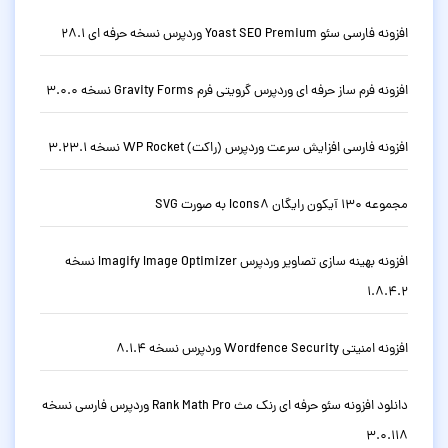
افزونه فارسی سئو Yoast SEO Premium وردپرس نسخه حرفه ای 28.1
افزونه فرم ساز حرفه ای وردپرس گرویتی فرم Gravity Forms نسخه 3.0.0
افزونه فارسی افزایش سرعت وردپرس (راکت) WP Rocket نسخه 3.23.1
مجموعه 130 آیکون رایگان Icons8 به صورت SVG
افزونه بهینه سازی تصاویر وردپرس Imagify Image Optimizer نسخه
1.8.4.2
افزونه امنیتی Wordfence Security وردپرس نسخه 8.1.4
دانلود افزونه سئو حرفه ای رنک مث Rank Math Pro وردپرس فارسی نسخه
3.0.118