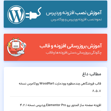
مطالب داغ
قالب فروشگاهی چندمنظوره وودمارت WoodMart ووکامرس نسخه
8.5.7
افزونه صفحه ساز المنتور پرو Elementor Pro وردپرس نسخه 4.2.1