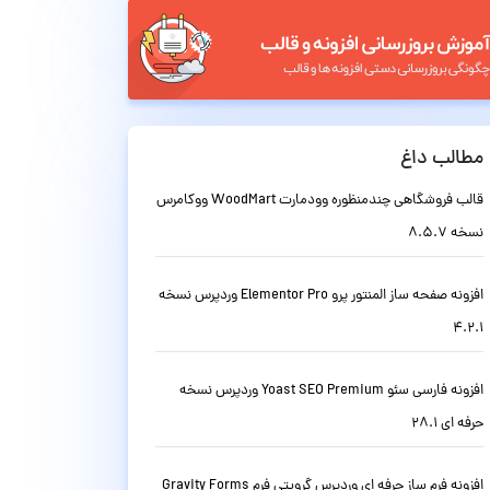
مطالب داغ
قالب فروشگاهی چندمنظوره وودمارت WoodMart ووکامرس
نسخه 8.5.7
افزونه صفحه ساز المنتور پرو Elementor Pro وردپرس نسخه
4.2.1
افزونه فارسی سئو Yoast SEO Premium وردپرس نسخه
حرفه ای 28.1
افزونه فرم ساز حرفه ای وردپرس گرویتی فرم Gravity Forms