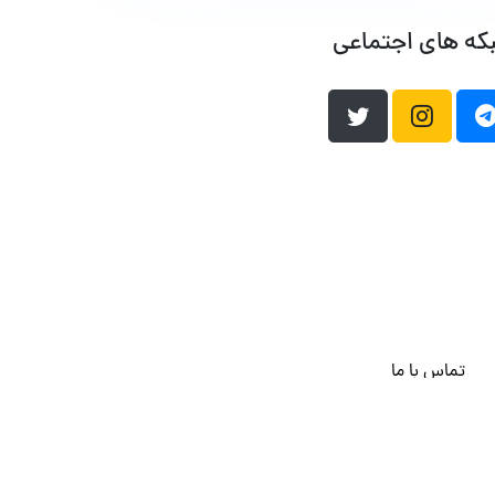
که های اجتماعی
تماس با ما
هاست وردپرس
فراداده