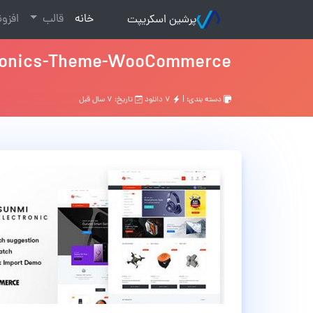
(current)
خانه
قالب
افزو
پرشین اسکریپت
ronics-Theme-WooCommerce
دسته بندی: |
۷ دانلود
تاریخ: ۷ سال قبل