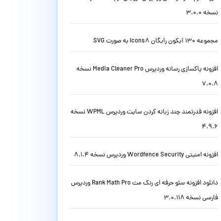
نسخه 3.0.0
مجموعه 130 آیکون رایگان Icons8 به صورت SVG
افزونه پاکسازی رسانه وردپرس Media Cleaner Pro نسخه
7.0.8
افزونه قدرتمند چند زبانه کردن سایت وردپرس WPML نسخه
4.9.6
افزونه امنیتی Wordfence Security وردپرس نسخه 8.1.4
دانلود افزونه سئو حرفه ای رنک مث Rank Math Pro وردپرس
فارسی نسخه 3.0.118