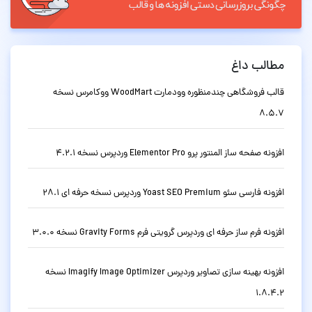
مطالب داغ
قالب فروشگاهی چندمنظوره وودمارت WoodMart ووکامرس نسخه
8.5.7
افزونه صفحه ساز المنتور پرو Elementor Pro وردپرس نسخه 4.2.1
افزونه فارسی سئو Yoast SEO Premium وردپرس نسخه حرفه ای 28.1
افزونه فرم ساز حرفه ای وردپرس گرویتی فرم Gravity Forms نسخه 3.0.0
افزونه بهینه سازی تصاویر وردپرس Imagify Image Optimizer نسخه
1.8.4.2