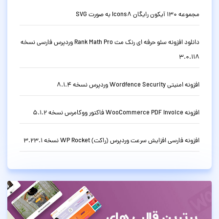
مجموعه 130 آیکون رایگان Icons8 به صورت SVG
دانلود افزونه سئو حرفه ای رنک مث Rank Math Pro وردپرس فارسی نسخه
3.0.118
افزونه امنیتی Wordfence Security وردپرس نسخه 8.1.4
افزونه WooCommerce PDF Invoice فاکتور ووکامرس نسخه 5.1.2
افزونه فارسی افزایش سرعت وردپرس (راکت) WP Rocket نسخه 3.23.1