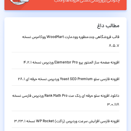
مطالب داغ
قالب فروشگاهی چندمنظوره وودمارت WoodMart ووکامرس نسخه
8.5.7
افزونه صفحه ساز المنتور پرو Elementor Pro وردپرس نسخه 4.2.1
افزونه فارسی سئو Yoast SEO Premium وردپرس نسخه حرفه ای 28.1
دانلود افزونه سئو حرفه ای رنک مث Rank Math Pro وردپرس فارسی نسخه
3.0.118
افزونه فارسی افزایش سرعت وردپرس (راکت) WP Rocket نسخه 3.23.1