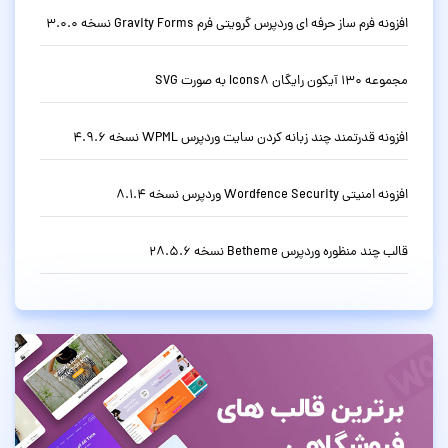
افزونه فرم ساز حرفه ای وردپرس گرویتی فرم Gravity Forms نسخه 3.0.0
مجموعه 130 آیکون رایگان Icons8 به صورت SVG
افزونه قدرتمند چند زبانه کردن سایت وردپرس WPML نسخه 4.9.6
افزونه امنیتی Wordfence Security وردپرس نسخه 8.1.4
قالب چند منظوره وردپرس Betheme نسخه 28.5.6